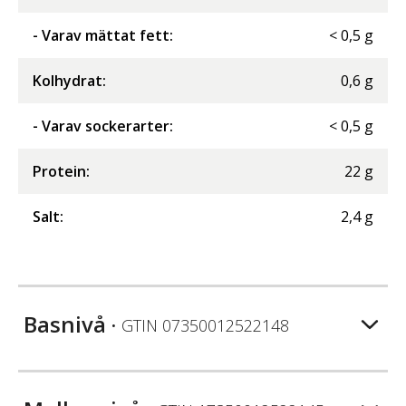
- Varav mättat fett
:
<
0,5
g
Kolhydrat
:
0,6
g
- Varav sockerarter
:
<
0,5
g
Protein
:
22
g
Salt
:
2,4
g
Basnivå
• GTIN
07350012522148