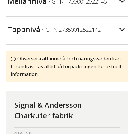
Mellannivå
• GTIN
17350012522145
Toppnivå
• GTIN
27350012522142
Observera att innehåll och näringsvärden kan
förändras. Läs alltid på förpackningen för aktuell
information.
Signal & Andersson
Charkuterifabrik
ORG. NR.