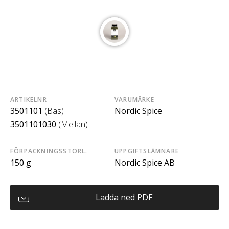
ARTIKELNR
VARUMÄRKE
3501101
(Bas)
Nordic Spice
3501101030
(Mellan)
FÖRPACKNINGSSTORL.
UPPGIFTSLÄMNARE
150 g
Nordic Spice AB
Ladda ned PDF