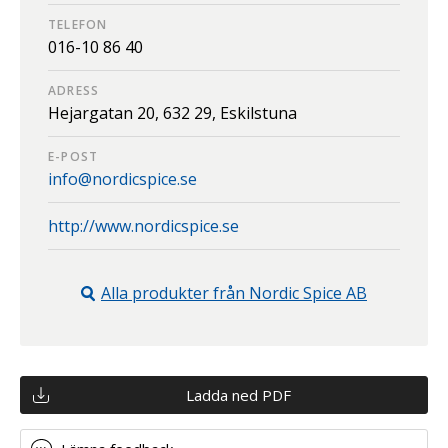
TELEFON
016-10 86 40
ADRESS
Hejargatan 20,
632 29,
Eskilstuna
E-POST
info@nordicspice.se
http://www.nordicspice.se
Alla produkter från
Nordic Spice AB
Ladda ned PDF