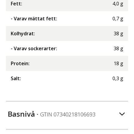
Fett
:
4,0
g
- Varav mättat fett
:
0,7
g
Kolhydrat
:
38
g
- Varav sockerarter
:
38
g
Protein
:
18
g
Salt
:
0,3
g
Basnivå
• GTIN
07340218106693