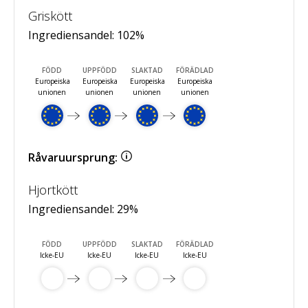
Griskött
Ingrediensandel:
102
%
FÖDD
UPPFÖDD
SLAKTAD
FÖRÄDLAD
Europeiska
Europeiska
Europeiska
Europeiska
unionen
unionen
unionen
unionen
Råvaruursprung:
Hjortkött
Ingrediensandel:
29
%
FÖDD
UPPFÖDD
SLAKTAD
FÖRÄDLAD
Icke-EU
Icke-EU
Icke-EU
Icke-EU