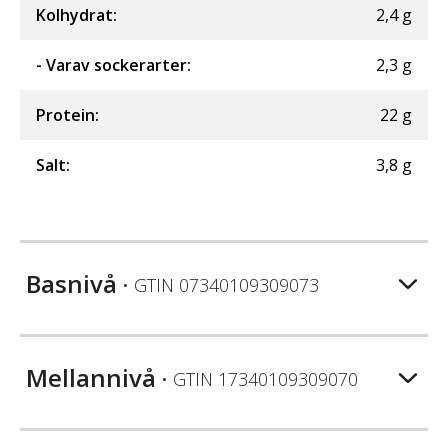
Kolhydrat
:
2,4
g
- Varav sockerarter
:
2,3
g
Protein
:
22
g
Salt
:
3,8
g
Basnivå
• GTIN
07340109309073
Mellannivå
• GTIN
17340109309070