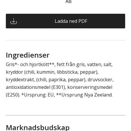
AB
Ladda ned PDF
Ingredienser
Gris*- och hjortkött**, fett från gris, vatten, salt,
kryddor (chili, kummin, libbsticka, peppar),
kryddextrakt, (chili, paprika, peppar), druvsocker,
antioxidationsmedel (E301), konserveringsmedel
(E250). *Ursprung: EU, **Ursprung Nya Zeeland.
Marknadsbudskap