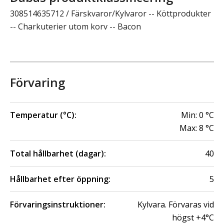
308514635712 / Färskvaror/Kylvaror -- Köttprodukter
-- Charkuterier utom korv -- Bacon
Förvaring
Temperatur (°C):
Min:
0
°C
Max:
8
°C
Total hållbarhet (dagar):
40
Hållbarhet efter öppning:
5
Förvaringsinstruktioner:
Kylvara. Förvaras vid
högst +4°C