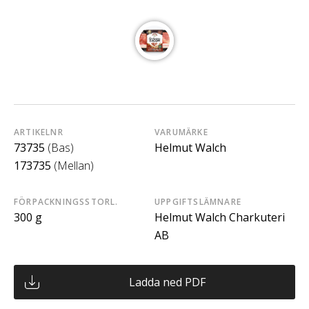
ARTIKELNR
VARUMÄRKE
73735
(Bas)
Helmut Walch
173735
(Mellan)
FÖRPACKNINGSSTORL.
UPPGIFTSLÄMNARE
300 g
Helmut Walch Charkuteri
AB
Ladda ned PDF