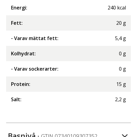
Energi
:
240
kcal
Fett
:
20
g
- Varav mättat fett
:
5,4
g
Kolhydrat
:
0
g
- Varav sockerarter
:
0
g
Protein
:
15
g
Salt
:
2,2
g
Basnivå
• GTIN
07340109307352