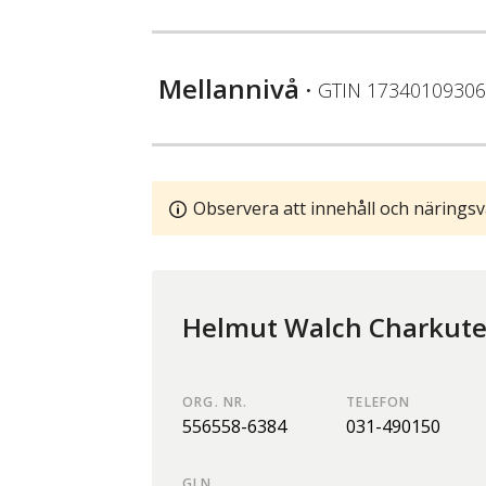
Mellannivå
• GTIN
17340109306
Observera att innehåll och näringsv
Helmut Walch Charkute
ORG. NR.
TELEFON
556558-6384
031-490150
GLN