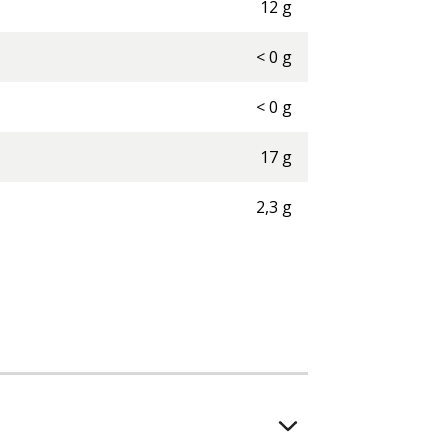
12
g
<
0
g
<
0
g
17
g
2,3
g