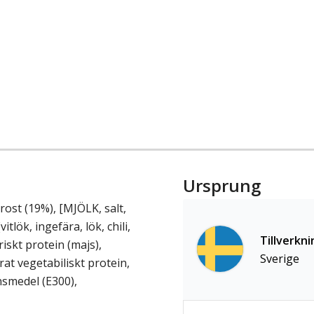
Ursprung
ost (19%), [MJÖLK, salt,
vitlök, ingefära, lök, chili,
Tillverkni
iskt protein (majs),
Sverige
at vegetabiliskt protein,
nsmedel (E300),