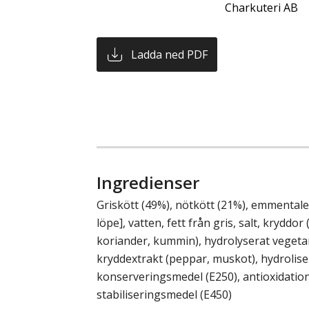
Charkuteri AB
Ladda ned PDF
Ingredienser
Griskött (49%), nötkött (21%), emmentaler
löpe], vatten, fett från gris, salt, kryddor (
koriander, kummin), hydrolyserat vegetar
kryddextrakt (peppar, muskot), hydroliser
konserveringsmedel (E250), antioxidatio
stabiliseringsmedel (E450)