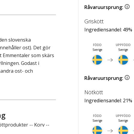
Råvaruursprung:
Griskött
Ingrediensandel:
49
%
 den slovenska
FÖDD
UPPFÖDD
nnehåller ost). Det gör
Sverige
Sverige
nt Emmentaler som skärs
llningen. Godast i
 andra ost- och
Råvaruursprung:
Nötkött
Ingrediensandel:
21
%
ng
FÖDD
UPPFÖDD
Sverige
Sverige
ttprodukter -- Korv --