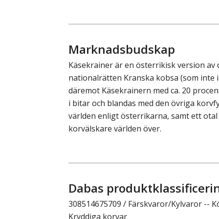
Marknadsbudskap
Käsekrainer är en österrikisk version av
nationalrätten Kranska kobsa (som inte i
däremot Käsekrainern med ca. 20 proce
i bitar och blandas med den övriga korvfy
världen enligt österrikarna, samt ett otal
korvälskare världen över.
Dabas produktklassificeri
308514675709 / Färskvaror/Kylvaror -- Kö
Kryddiga korvar