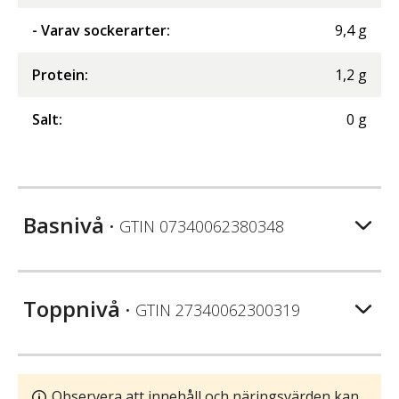
- Varav sockerarter
:
9,4
g
Protein
:
1,2
g
Salt
:
0
g
Basnivå
• GTIN
07340062380348
Toppnivå
• GTIN
27340062300319
Observera att innehåll och näringsvärden kan