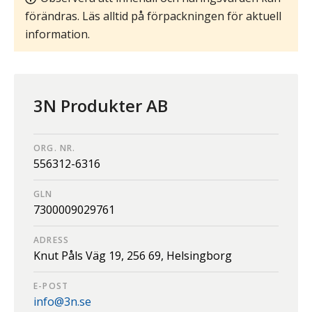
förändras. Läs alltid på förpackningen för aktuell
information.
3N Produkter AB
ORG. NR.
556312-6316
GLN
7300009029761
ADRESS
Knut Påls Väg 19,
256 69,
Helsingborg
E-POST
info@3n.se