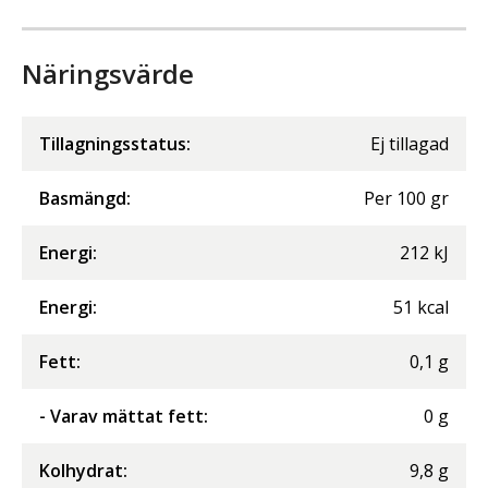
Näringsvärde
Tillagningsstatus:
Ej tillagad
Basmängd:
Per
100
gr
Energi
:
212
kJ
Energi
:
51
kcal
Fett
:
0,1
g
- Varav mättat fett
:
0
g
Kolhydrat
:
9,8
g