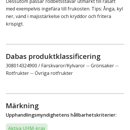
Dessutom passar rödbetsstavar utmärkt till råsaft
med exempelvis ingefära till frukosten. Tips: Ånga, kyl
ner, vänd i majsstärkelse och kryddor och fritera
krispigt.
Dabas produktklassificering
308014324900 / Färskvaror/Kylvaror -- Grönsaker --
Rotfrukter -- Övriga rotfrukter
Märkning
Upphandlingsmyndighetens hållbarhetskriterier:
Aktiva UHM-krav