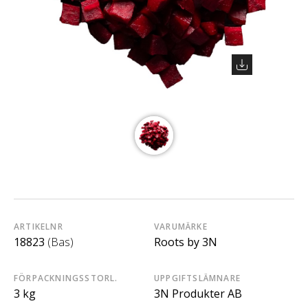
ARTIKELNR
VARUMÄRKE
18823
(Bas)
Roots by 3N
FÖRPACKNINGSSTORL.
UPPGIFTSLÄMNARE
3 kg
3N Produkter AB