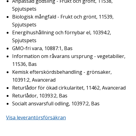
Anpassad gödsling - Frukt och grönt, 11538,
Spjutspets
Biologisk mångfald - Frukt och grönt, 11539,
Spjutspets
Energihushållning och förnybar el, 10394:2,
Spjutspets
GMO-fri vara, 10887:1, Bas
Information om råvarans ursprung - vegetabilier,
11536, Bas
Kemisk efterskördsbehandling - grönsaker,
10391:2, Avancerad
Returlådor för ökad cirkularitet, 11462, Avancerad
Returlådor, 10393:2, Bas
Socialt ansvarsfull odling, 10397:2, Bas
Visa leverantörsförsäkran