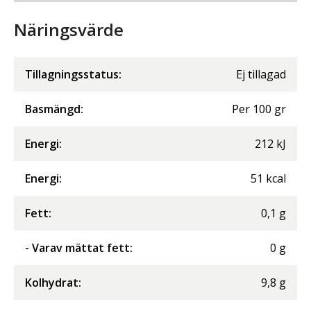
Näringsvärde
Tillagningsstatus:
Ej tillagad
Basmängd:
Per
100
gr
Energi
:
212
kJ
Energi
:
51
kcal
Fett
:
0,1
g
- Varav mättat fett
:
0
g
Kolhydrat
:
9,8
g