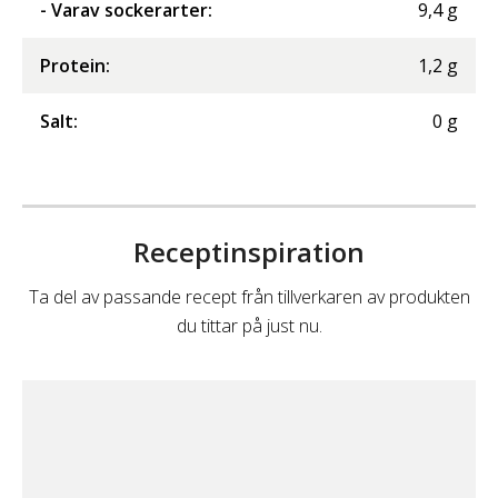
- Varav sockerarter
:
9,4
g
Protein
:
1,2
g
Salt
:
0
g
Receptinspiration
Ta del av passande recept från tillverkaren av produkten
du tittar på just nu.