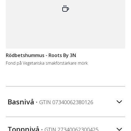
Rödbetshummus - Roots By 3N
Fond på Vegetariska smakförstärkare mörk
Basnivå
• GTIN
07340062380126
Toppnivå
• GTIN
27340062300425