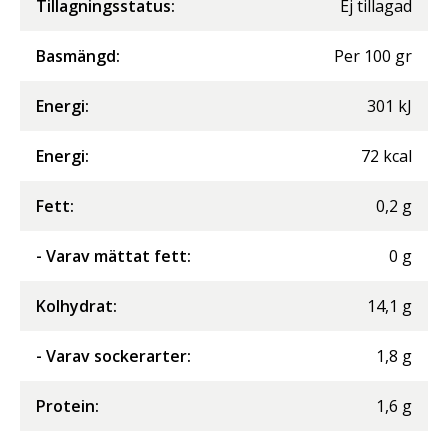
Tillagningsstatus:
Ej tillagad
Basmängd:
Per
100
gr
Energi
:
301
kJ
Energi
:
72
kcal
Fett
:
0,2
g
- Varav mättat fett
:
0
g
Kolhydrat
:
14,1
g
- Varav sockerarter
:
1,8
g
Protein
:
1,6
g