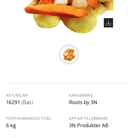
ARTIKELNR
VARUMÄRKE
16291
(Bas)
Roots by 3N
FÖRPACKNINGSSTORL.
UPPGIFTSLÄMNARE
6 kg
3N Produkter AB