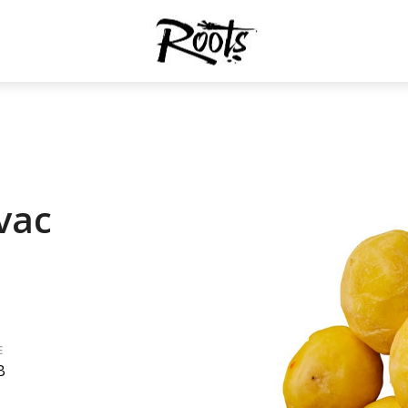
vac
E
B