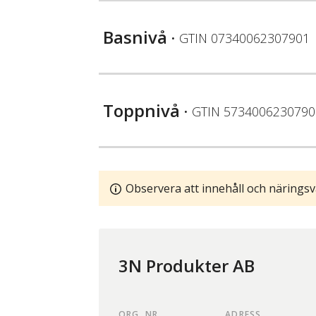
Basnivå
• GTIN
07340062307901
Toppnivå
• GTIN
5734006230790
Observera att innehåll och näringsv
3N Produkter AB
ORG. NR.
ADRESS