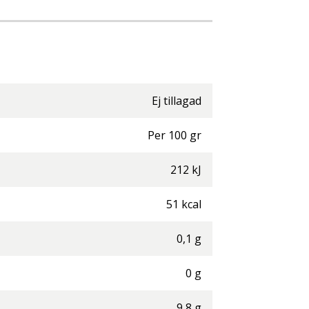
Ej tillagad
Per
100
gr
212
kJ
51
kcal
0,1
g
0
g
9,8
g