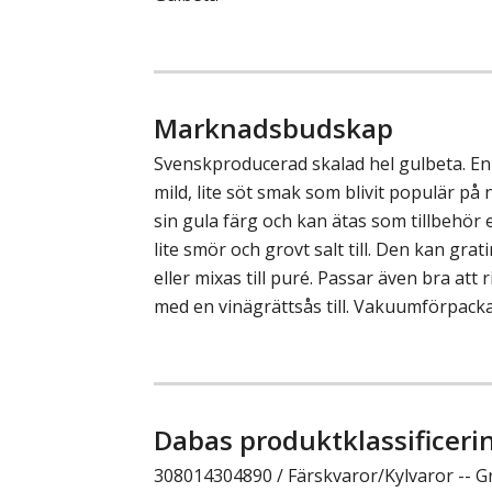
Marknadsbudskap
Svenskproducerad skalad hel gulbeta. E
mild, lite söt smak som blivit populär på 
sin gula färg och kan ätas som tillbehör
lite smör och grovt salt till. Den kan gratin
eller mixas till puré. Passar även bra att
med en vinägrättsås till. Vakuumförpacka
Dabas produktklassificeri
308014304890 / Färskvaror/Kylvaror -- G