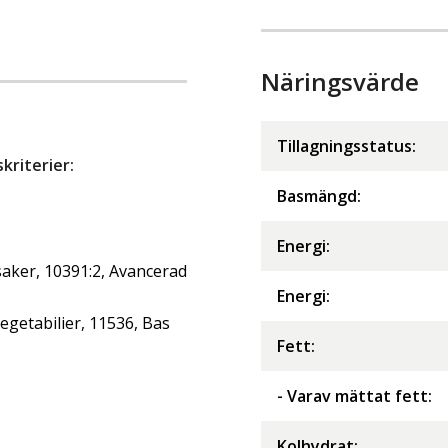
Näringsvärde
Tillagningsstatus:
riterier:
Basmängd:
Energi
:
aker, 10391:2, Avancerad
Energi
:
getabilier, 11536, Bas
Fett
:
- Varav mättat fett
:
Kolhydrat
: