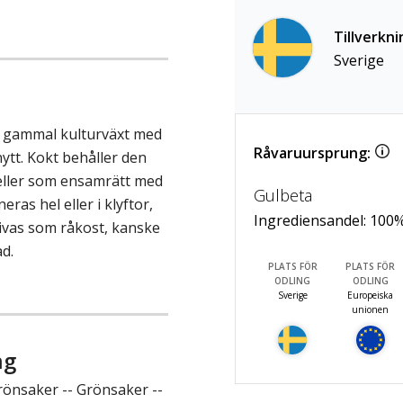
Tillverkni
Sverige
n gammal kulturväxt med
Råvaruursprung:
nytt. Kokt behåller den
 eller som ensamrätt med
Gulbeta
eras hel eller i klyftor,
Ingrediensandel:
100
 rivas som råkost, kanske
d.
PLATS FÖR
PLATS FÖR
ODLING
ODLING
Sverige
Europeiska
unionen
ng
rönsaker -- Grönsaker --