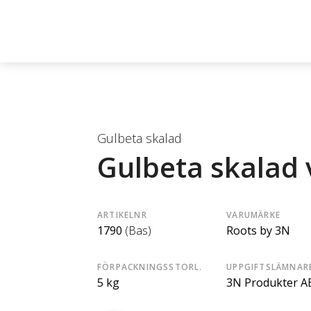
Gulbeta skalad
Gulbeta skalad 
ARTIKELNR
VARUMÄRKE
1790
(Bas)
Roots by 3N
FÖRPACKNINGSSTORL.
UPPGIFTSLÄMNAR
5 kg
3N Produkter A