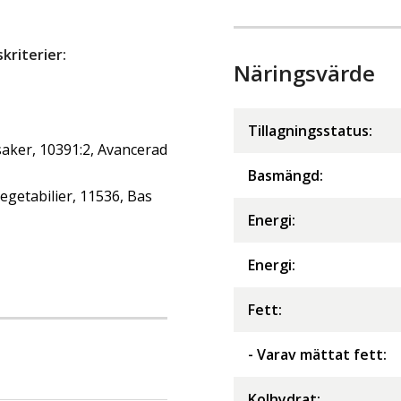
riterier:
Näringsvärde
Tillagningsstatus:
aker, 10391:2, Avancerad
Basmängd:
getabilier, 11536, Bas
Energi
:
Energi
:
Fett
:
- Varav mättat fett
:
Kolhydrat
: