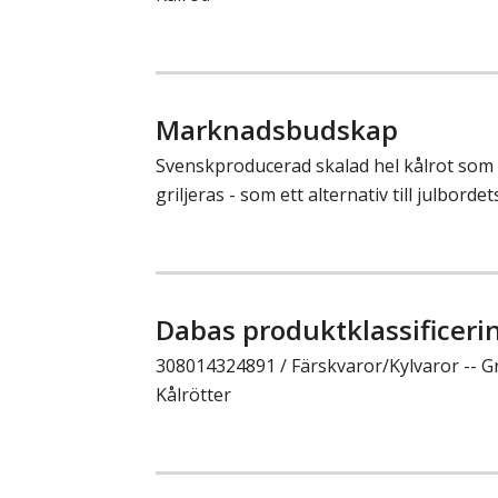
Marknadsbudskap
Svenskproducerad skalad hel kålrot so
griljeras - som ett alternativ till julbordet
Dabas produktklassificeri
308014324891 / Färskvaror/Kylvaror -- Gr
Kålrötter