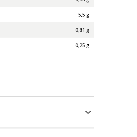
5,5
g
0,81
g
0,25
g