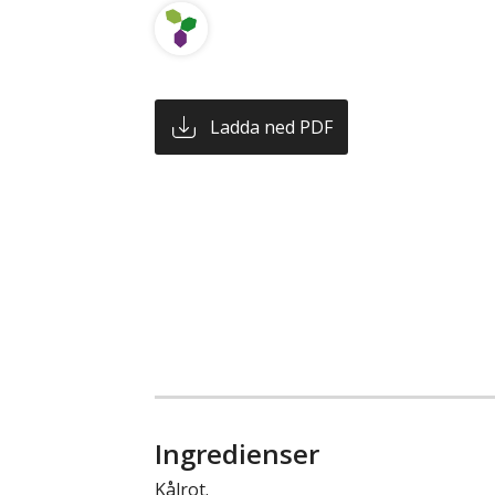
Ladda ned PDF
Ingredienser
Kålrot.