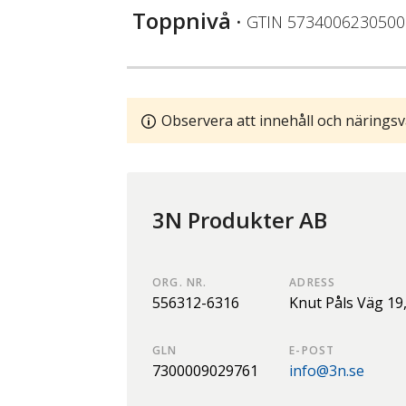
Toppnivå
• GTIN
5734006230500
Observera att innehåll och näringsv
3N Produkter AB
ORG. NR.
ADRESS
556312-6316
Knut Påls Väg 19
GLN
E-POST
7300009029761
info@3n.se