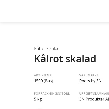
Kålrot skalad
Kålrot skalad
ARTIKELNR
VARUMÄRKE
1500
(Bas)
Roots by 3N
FÖRPACKNINGSSTORL.
UPPGIFTSLÄMNAR
5 kg
3N Produkter A