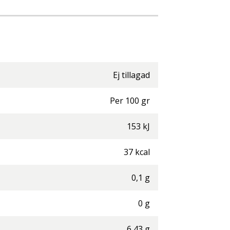
Ej tillagad
Per
100
gr
153
kJ
37
kcal
0,1
g
0
g
6,43
g