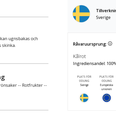
Tillverkni
Sverige
m kan ugnsbakas och
Råvaruursprung:
s skinka.
Kålrot
Ingrediensandel:
100
ng
PLATS FÖR
PLATS FÖR
ODLING
ODLING
önsaker -- Rotfrukter --
Sverige
Europeiska
unionen