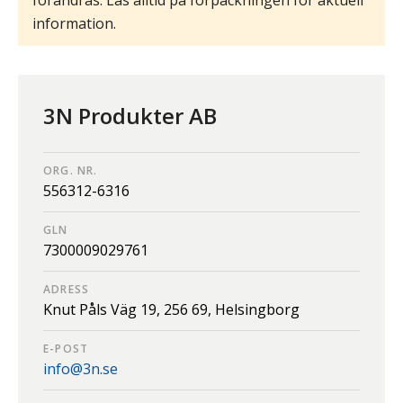
förändras. Läs alltid på förpackningen för aktuell
information.
3N Produkter AB
ORG. NR.
556312-6316
GLN
7300009029761
ADRESS
Knut Påls Väg 19,
256 69,
Helsingborg
E-POST
info@3n.se