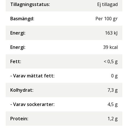
Tillagningsstatus:
Ej tillagad
Basmängd:
Per
100
gr
Energi
:
163
kJ
Energi
:
39
kcal
Fett
:
<
0,5
g
- Varav mättat fett
:
0
g
Kolhydrat
:
7,3
g
- Varav sockerarter
:
4,5
g
Protein
:
1,2
g