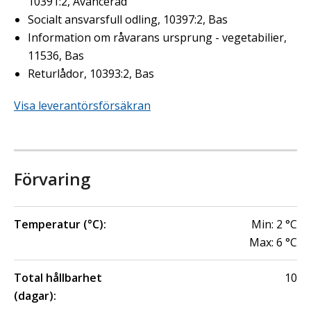
10391:2, Avancerad
Socialt ansvarsfull odling, 10397:2, Bas
Information om råvarans ursprung - vegetabilier,
11536, Bas
Returlådor, 10393:2, Bas
Visa leverantörsförsäkran
Förvaring
Temperatur (°C):
Min:
2
°C
Max:
6
°C
Total hållbarhet
10
(dagar):