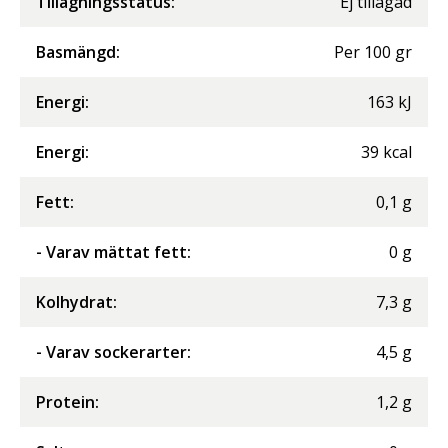
Tillagningsstatus:
Ej tillagad
Basmängd:
Per
100
gr
Energi
:
163
kJ
Energi
:
39
kcal
Fett
:
0,1
g
- Varav mättat fett
:
0
g
Kolhydrat
:
7,3
g
- Varav sockerarter
:
4,5
g
Protein
:
1,2
g