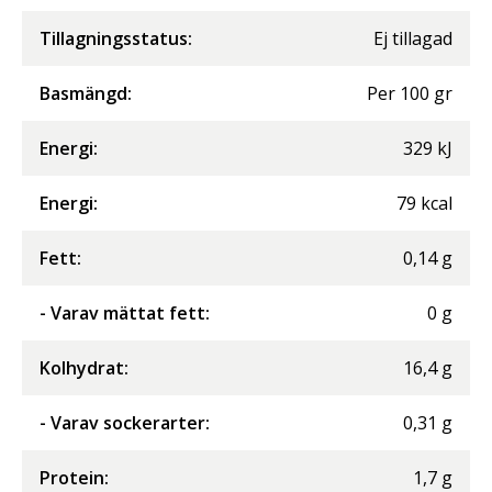
Tillagningsstatus:
Ej tillagad
Basmängd:
Per
100
gr
Energi
:
329
kJ
Energi
:
79
kcal
Fett
:
0,14
g
- Varav mättat fett
:
0
g
Kolhydrat
:
16,4
g
- Varav sockerarter
:
0,31
g
Protein
:
1,7
g