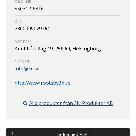
ORG. NR.
556312-6316
GLN
7300009029761
ADRESS
Knut Påls Väg 19,
256 69,
Helsingborg
E-POST
info@3n.se
http://www.rootsby3n.se
Alla produkter från
3N Produkter AB
Ladda ned PDF