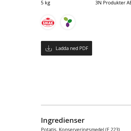
5 kg
3N Produkter A
Ladda ned PDF
Ingredienser
Potatis, Konserveringsmedel (E 223)