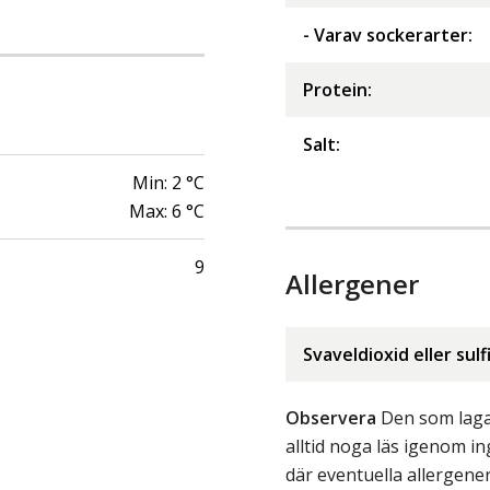
- Varav sockerarter
:
Protein
:
Salt
:
Min:
2
°C
Max:
6
°C
9
Allergener
Svaveldioxid eller sulf
Observera
Den som lagar
alltid noga läs igenom 
där eventuella allergene