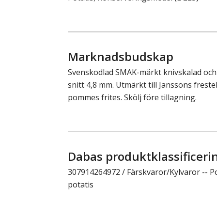
Marknadsbudskap
Svenskodlad SMAK-märkt knivskalad och 
snitt 4,8 mm. Utmärkt till Janssons frest
pommes frites. Skölj före tillagning.
Dabas produktklassificeri
307914264972 / Färskvaror/Kylvaror -- Pot
potatis