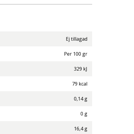
Ej tillagad
Per
100
gr
329
kJ
79
kcal
0,14
g
0
g
16,4
g