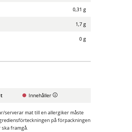
0,31
g
1,7
g
0
g
it
Innehåller
/serverar mat till en allergiker måste
ingrediensförteckningen på förpackningen
r ska framgå.