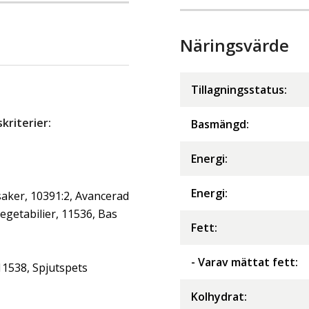
Näringsvärde
Tillagningsstatus:
riterier:
Basmängd:
Energi
:
Energi
:
aker, 10391:2, Avancerad
getabilier, 11536, Bas
Fett
:
- Varav mättat fett
:
11538, Spjutspets
Kolhydrat
: