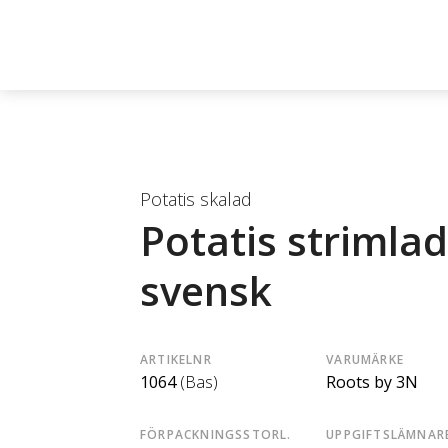
Potatis skalad
Potatis strimla
svensk
ARTIKELNR
VARUMÄRKE
1064
(Bas)
Roots by 3N
FÖRPACKNINGSSTORL.
UPPGIFTSLÄMNAR