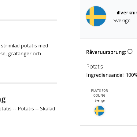
Tillverkni
Sverige
strimlad potatis med
Råvaruursprung:
else, gratänger och
Potatis
Ingrediensandel:
100
PLATS FÖR
ODLING
ng
Sverige
atis -- Potatis -- Skalad