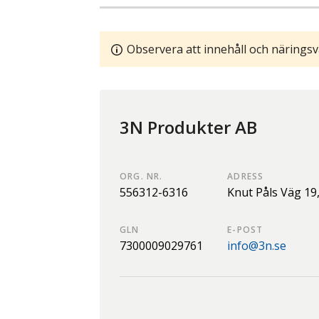
Observera att innehåll och näringsv
3N Produkter AB
ORG. NR.
ADRESS
556312-6316
Knut Påls Väg 19
GLN
E-POST
7300009029761
info@3n.se