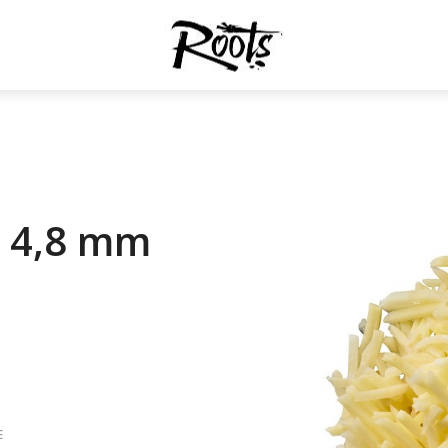
d 4,8 mm
E