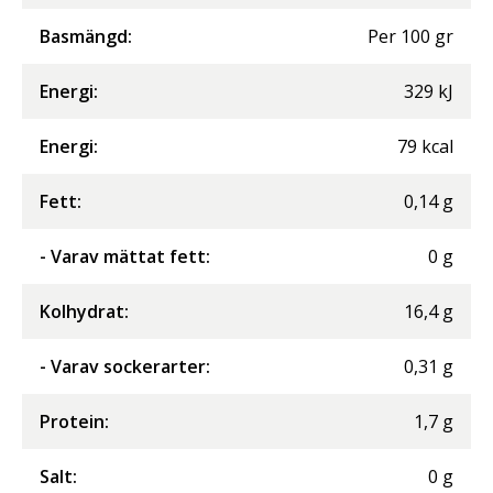
Basmängd:
Per
100
gr
Energi
:
329
kJ
Energi
:
79
kcal
Fett
:
0,14
g
- Varav mättat fett
:
0
g
Kolhydrat
:
16,4
g
- Varav sockerarter
:
0,31
g
Protein
:
1,7
g
Salt
:
0
g