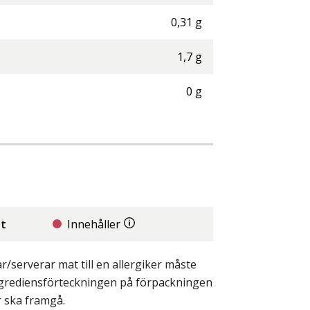
0,31
g
1,7
g
0
g
it
Innehåller
/serverar mat till en allergiker måste
ingrediensförteckningen på förpackningen
r ska framgå.