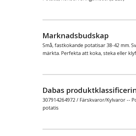
Marknadsbudskap
Små, fastkokande potatisar 38-42 mm. 
märkta. Perfekta att koka, steka eller klyft
Dabas produktklassificeri
307914264972 / Färskvaror/Kylvaror -- Pot
potatis