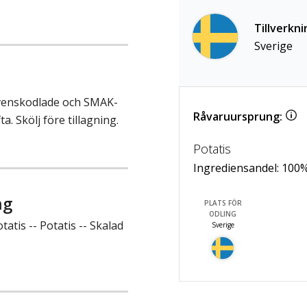
Tillverkni
Sverige
Svenskodlade och SMAK-
Råvaruursprung:
a. Skölj före tillagning.
Potatis
Ingrediensandel:
100
ng
PLATS FÖR
ODLING
atis -- Potatis -- Skalad
Sverige