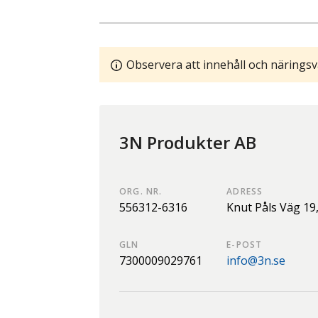
Observera att innehåll och näringsv
3N Produkter AB
ORG. NR.
ADRESS
556312-6316
Knut Påls Väg 19
GLN
E-POST
7300009029761
info@3n.se