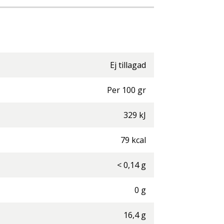
Ej tillagad
Per
100
gr
329
kJ
79
kcal
<
0,14
g
0
g
16,4
g