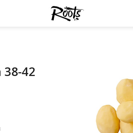
å 38-42
E