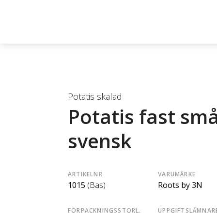
Potatis skalad
Potatis fast sm
svensk
ARTIKELNR
VARUMÄRKE
1015
(Bas)
Roots by 3N
FÖRPACKNINGSSTORL.
UPPGIFTSLÄMNAR