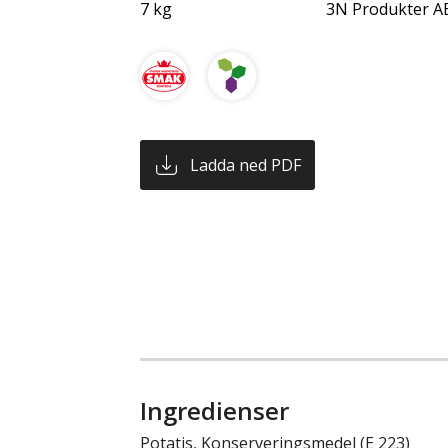
7 kg
3N Produkter A
Ladda ned PDF
Ingredienser
Potatis, Konserveringsmedel (E 223)