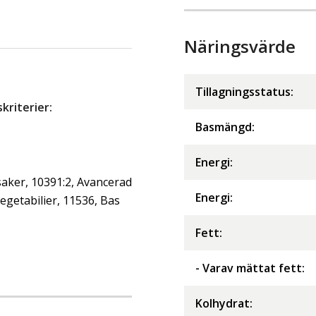
Näringsvärde
Tillagningsstatus:
riterier:
Basmängd:
Energi
:
aker, 10391:2, Avancerad
Energi
:
getabilier, 11536, Bas
Fett
:
- Varav mättat fett
:
Kolhydrat
: