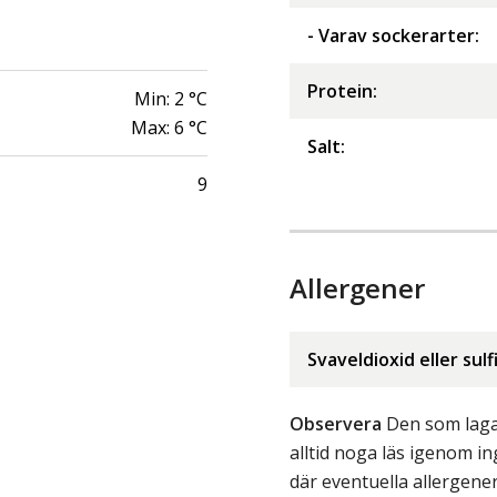
- Varav sockerarter
:
Protein
:
Min:
2
°C
Max:
6
°C
Salt
:
9
Allergener
Svaveldioxid eller sulf
Observera
Den som lagar
alltid noga läs igenom 
där eventuella allergene