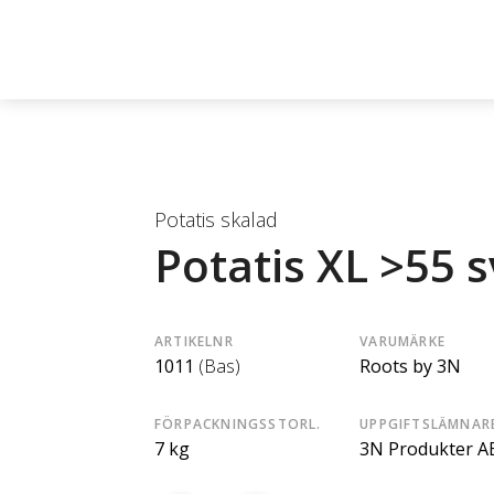
Potatis skalad
Potatis XL >55 
ARTIKELNR
VARUMÄRKE
1011
(Bas)
Roots by 3N
FÖRPACKNINGSSTORL.
UPPGIFTSLÄMNAR
7 kg
3N Produkter A