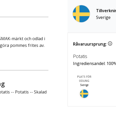
Tillverkni
Sverige
 SMAK-märkt och odlad i
Råvaruursprung:
t göra pommes frites av.
Potatis
Ingrediensandel:
100
PLATS FÖR
ODLING
ng
Sverige
atis -- Potatis -- Skalad