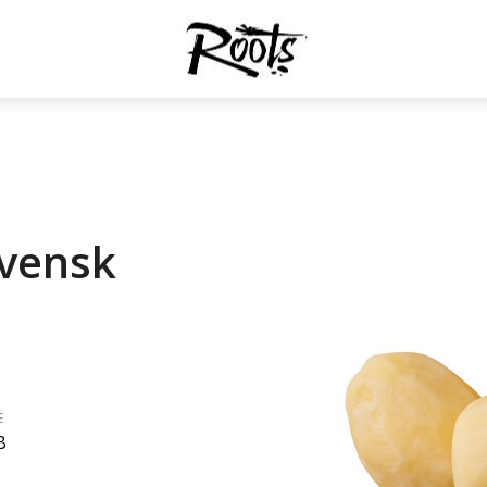
svensk
E
B