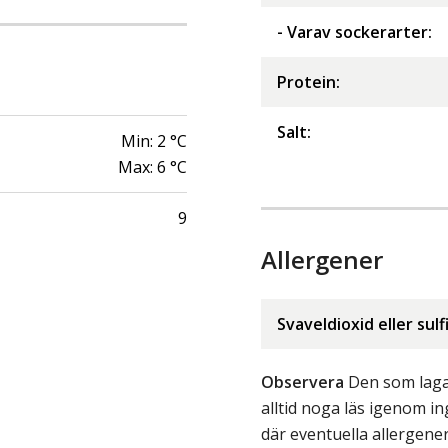
- Varav sockerarter
:
Protein
:
Salt
:
Min:
2
°C
Max:
6
°C
9
Allergener
Svaveldioxid eller sulf
Observera
Den som lagar
alltid noga läs igenom 
där eventuella allergene