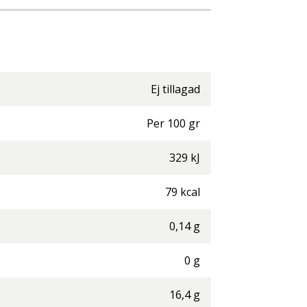
Ej tillagad
Per
100
gr
329
kJ
79
kcal
0,14
g
0
g
16,4
g