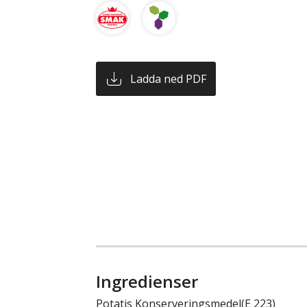
Ladda ned PDF
Ingredienser
Potatis Konserveringsmedel(E 223)