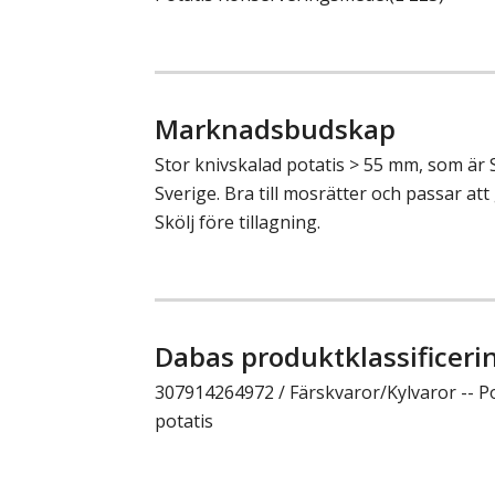
Marknadsbudskap
Stor knivskalad potatis > 55 mm, som är
Sverige. Bra till mosrätter och passar at
Skölj före tillagning.
Dabas produktklassificeri
307914264972 / Färskvaror/Kylvaror -- Pot
potatis