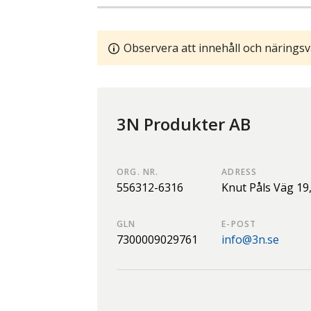
Observera att innehåll och näringsv
3N Produkter AB
ORG. NR.
ADRESS
556312-6316
Knut Påls Väg 19
GLN
E-POST
7300009029761
info@3n.se