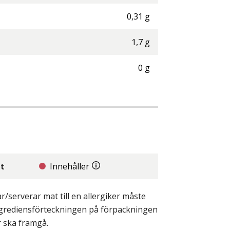
0,31
g
1,7
g
0
g
it
Innehåller
/serverar mat till en allergiker måste
ingrediensförteckningen på förpackningen
r ska framgå.