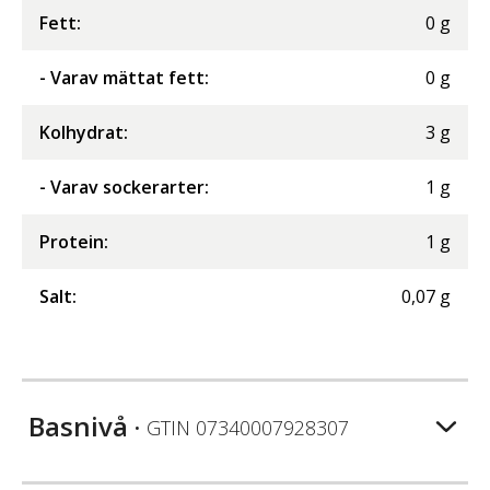
Fett
:
0
g
- Varav mättat fett
:
0
g
Kolhydrat
:
3
g
- Varav sockerarter
:
1
g
Protein
:
1
g
Salt
:
0,07
g
Basnivå
• GTIN
07340007928307