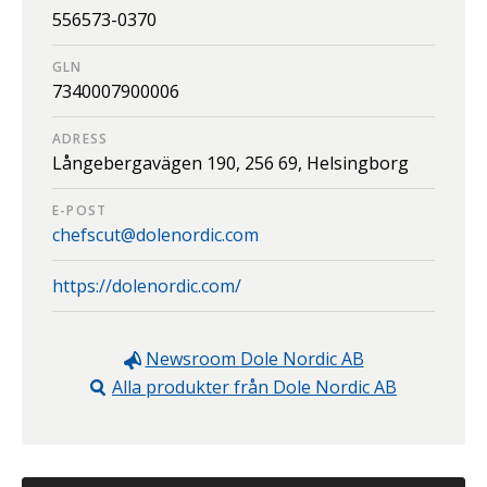
556573-0370
GLN
7340007900006
ADRESS
Långebergavägen 190,
256 69,
Helsingborg
E-POST
chefscut@dolenordic.com
https://dolenordic.com/
Newsroom
Dole Nordic AB
Alla produkter från
Dole Nordic AB