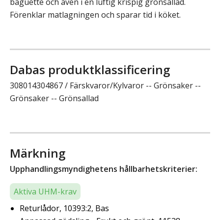
baguette och även i en luftig krispig grönsallad.
Förenklar matlagningen och sparar tid i köket.
Dabas produktklassificering
308014304867 / Färskvaror/Kylvaror -- Grönsaker --
Grönsaker -- Grönsallad
Märkning
Upphandlingsmyndighetens hållbarhetskriterier:
Aktiva UHM-krav
Returlådor, 10393:2, Bas