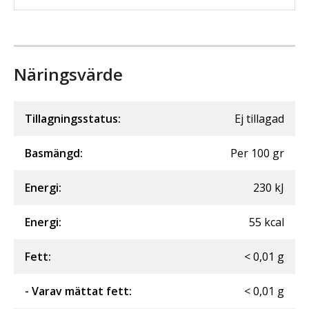
Näringsvärde
Tillagningsstatus:
Ej tillagad
Basmängd:
Per
100
gr
Energi
:
230
kJ
Energi
:
55
kcal
Fett
:
<
0,01
g
- Varav mättat fett
:
<
0,01
g