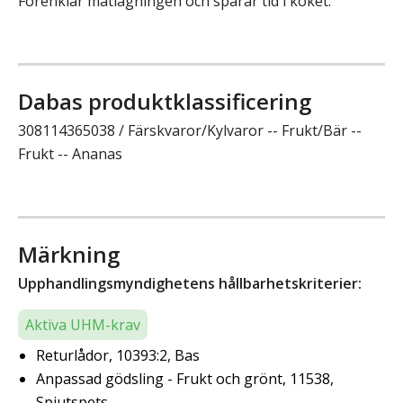
Förenklar matlagningen och sparar tid i köket.
Dabas produktklassificering
308114365038 / Färskvaror/Kylvaror -- Frukt/Bär --
Frukt -- Ananas
Märkning
Upphandlingsmyndighetens hållbarhetskriterier:
Aktiva UHM-krav
Returlådor, 10393:2, Bas
Anpassad gödsling - Frukt och grönt, 11538,
Spjutspets