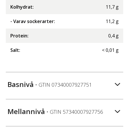
Kolhydrat
:
11,7
g
- Varav sockerarter
:
11,2
g
Protein
:
0,4
g
Salt
:
<
0,01
g
Basnivå
• GTIN
07340007927751
Mellannivå
• GTIN
57340007927756