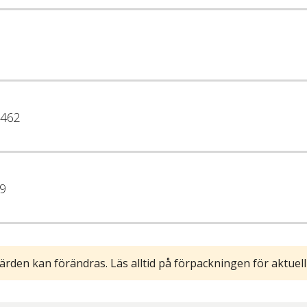
462
9
ärden kan förändras. Läs alltid på förpackningen för aktuell