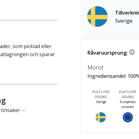
Tillverkni
Sverige
ader, som picklad eller
Råvaruursprung:
 matlagningen och sparar
Morot
Ingrediensandel:
100
PLATS FÖR
PLATS FÖR
ODLING
ODLING
ng
Sverige
Europeiska
unionen
rönsaker --