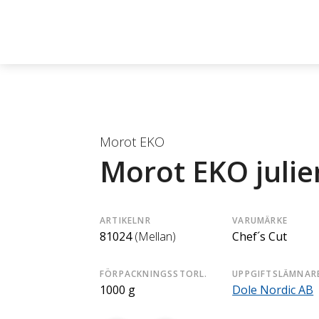
Morot EKO
Morot EKO juli
ARTIKELNR
VARUMÄRKE
81024
(Mellan)
Chef´s Cut
FÖRPACKNINGSSTORL.
UPPGIFTSLÄMNAR
1000 g
Dole Nordic AB