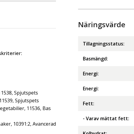
Näringsvärde
Tillagningsstatus:
riterier:
Basmängd:
Energi
:
Energi
:
11538, Spjutspets
 11539, Spjutspets
Fett
:
getabilier, 11536, Bas
- Varav mättat fett
:
aker, 10391:2, Avancerad
Kolhydrat
: