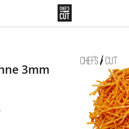
enne 3mm
E