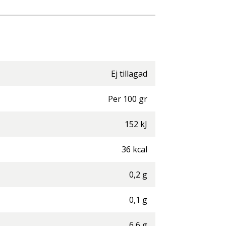
Ej tillagad
Per
100
gr
152
kJ
36
kcal
0,2
g
0,1
g
6,6
g