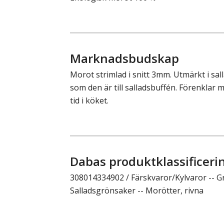
Marknadsbudskap
Morot strimlad i snitt 3mm. Utmärkt i sall
som den är till salladsbuffén. Förenklar
tid i köket.
Dabas produktklassificeri
308014334902 / Färskvaror/Kylvaror -- G
Salladsgrönsaker -- Morötter, rivna