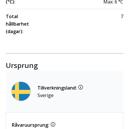
(°C):
Max:
6
°C
Total
7
hållbarhet
(dagar):
Ursprung
Tillverkningsland:
Sverige
Råvaruursprung: