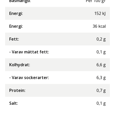
Basmängd:
Per
100
gr
Energi
:
152
kJ
Energi
:
36
kcal
Fett
:
0,2
g
- Varav mättat fett
:
0,1
g
Kolhydrat
:
6,6
g
- Varav sockerarter
:
6,3
g
Protein
:
0,7
g
Salt
:
0,1
g