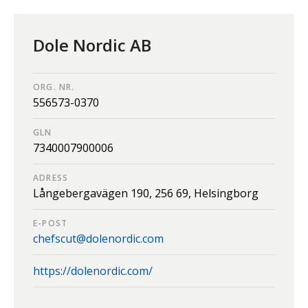
Dole Nordic AB
ORG. NR.
556573-0370
GLN
7340007900006
ADRESS
Långebergavägen 190,
256 69,
Helsingborg
E-POST
chefscut@dolenordic.com
https://dolenordic.com/