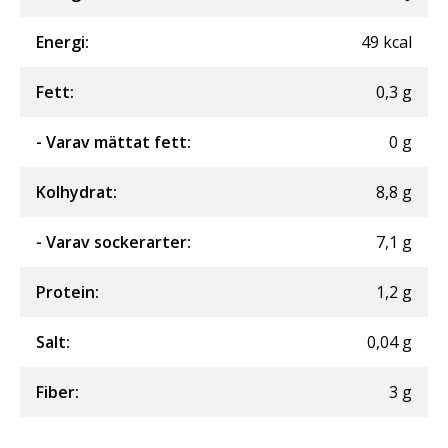
Energi
:
49
kcal
Fett
:
0,3
g
- Varav mättat fett
:
0
g
Kolhydrat
:
8,8
g
- Varav sockerarter
:
7,1
g
Protein
:
1,2
g
Salt
:
0,04
g
Fiber
:
3
g