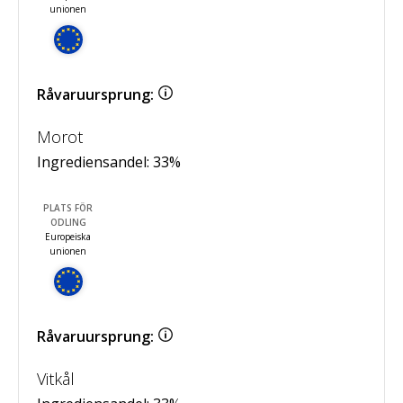
unionen
Råvaruursprung:
Morot
Ingrediensandel:
33
%
PLATS FÖR
ODLING
Europeiska
unionen
Råvaruursprung:
Vitkål