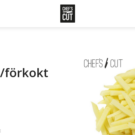
d/förkokt
E