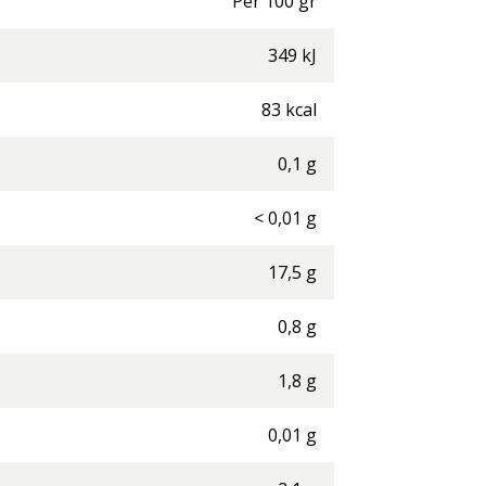
Per
100
gr
349
kJ
83
kcal
0,1
g
<
0,01
g
17,5
g
0,8
g
1,8
g
0,01
g