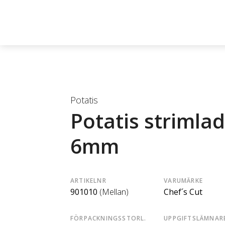
Potatis
Potatis strimla
6mm
ARTIKELNR
VARUMÄRKE
901010
(Mellan)
Chef´s Cut
FÖRPACKNINGSSTORL.
UPPGIFTSLÄMNAR