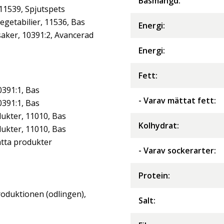
Basmängd:
 11539, Spjutspets
getabilier, 11536, Bas
Energi
:
aker, 10391:2, Avancerad
Energi
:
Fett
:
0391:1, Bas
- Varav mättat fett
:
0391:1, Bas
ukter, 11010, Bas
Kolhydrat
:
ukter, 11010, Bas
tta produkter
- Varav sockerarter
:
Protein
:
roduktionen (odlingen),
Salt
: