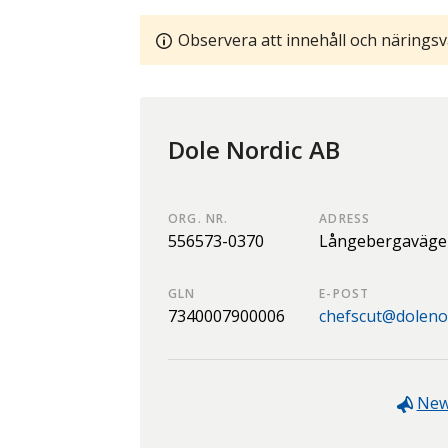
Observera att innehåll och näringsv
Dole Nordic AB
ORG. NR.
ADRESS
556573-0370
Långebergaväge
GLN
E-POST
7340007900006
chefscut@doleno
Ne