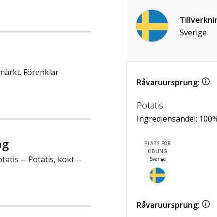
Tillverkni
Sverige
märkt. Förenklar
Råvaruursprung:
Potatis
Ingrediensandel:
100
ng
PLATS FÖR
ODLING
atis -- Potatis, kokt --
Sverige
Råvaruursprung: