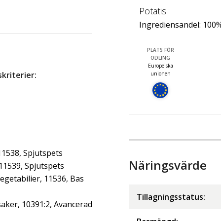
Potatis
Ingrediensandel:
100
PLATS FÖR
ODLING
Europeiska
riterier:
unionen
11538, Spjutspets
Näringsvärde
 11539, Spjutspets
getabilier, 11536, Bas
Tillagningsstatus:
aker, 10391:2, Avancerad