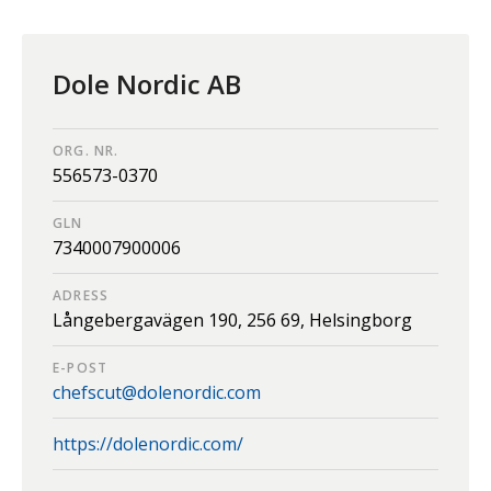
Dole Nordic AB
ORG. NR.
556573-0370
GLN
7340007900006
ADRESS
Långebergavägen 190,
256 69,
Helsingborg
E-POST
chefscut@dolenordic.com
https://dolenordic.com/