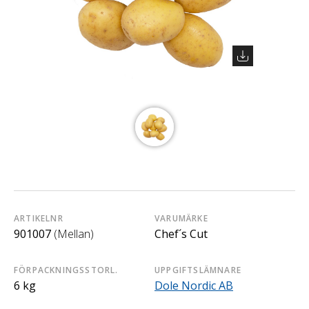
ARTIKELNR
VARUMÄRKE
901007
(Mellan)
Chef´s Cut
FÖRPACKNINGSSTORL.
UPPGIFTSLÄMNARE
6 kg
Dole Nordic AB