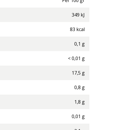
Per
100
gr
349
kJ
83
kcal
0,1
g
<
0,01
g
17,5
g
0,8
g
1,8
g
0,01
g