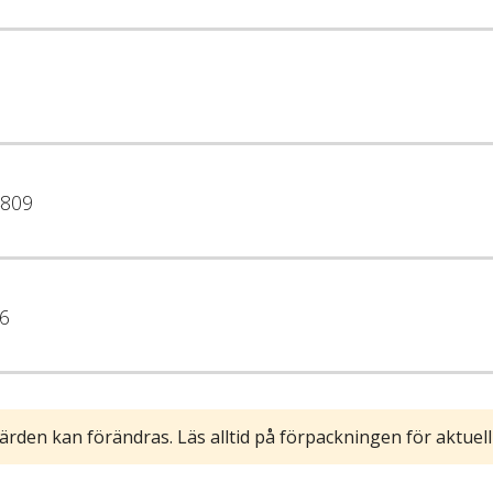
809
6
ärden kan förändras. Läs alltid på förpackningen för aktuell