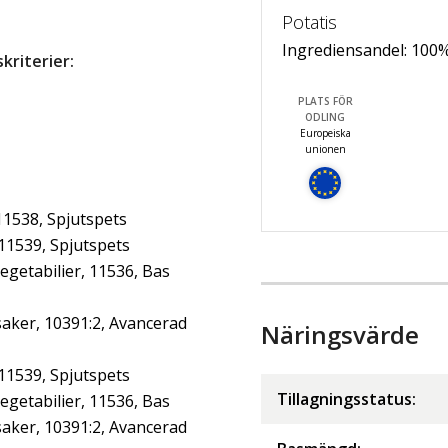
Potatis
Ingrediensandel:
100
riterier:
PLATS FÖR
ODLING
Europeiska
unionen
11538, Spjutspets
 11539, Spjutspets
getabilier, 11536, Bas
aker, 10391:2, Avancerad
Näringsvärde
 11539, Spjutspets
Tillagningsstatus:
getabilier, 11536, Bas
aker, 10391:2, Avancerad