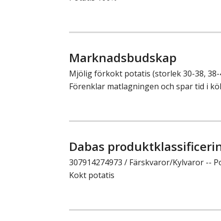
Marknadsbudskap
Mjölig förkokt potatis (storlek 30-38, 3
Förenklar matlagningen och spar tid i kö
Dabas produktklassificeri
307914274973 / Färskvaror/Kylvaror -- Pot
Kokt potatis