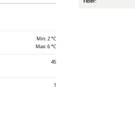
Fiber
:
Min:
2
°C
Max:
6
°C
45
1