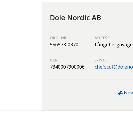
Dole Nordic AB
ORG. NR.
ADRESS
556573-0370
Långebergaväge
GLN
E-POST
7340007900006
chefscut@doleno
Ne