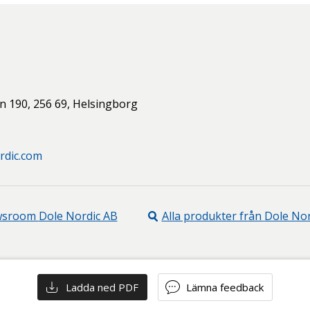
n 190,
256 69,
Helsingborg
rdic.com
wsroom
Dole Nordic AB
Alla produkter från
Dole Nor
Ladda ned PDF
Lämna feedback