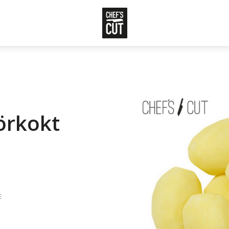
förkokt
E