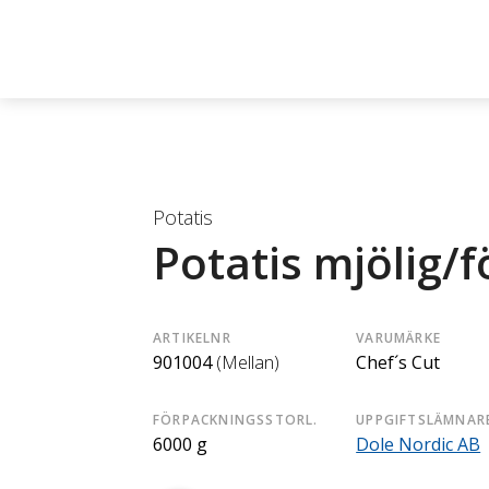
Potatis
Potatis mjölig/
ARTIKELNR
VARUMÄRKE
901004
(Mellan)
Chef´s Cut
FÖRPACKNINGSSTORL.
UPPGIFTSLÄMNAR
6000 g
Dole Nordic AB