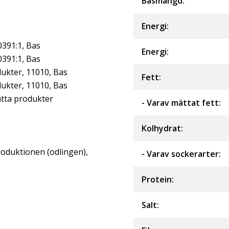
Basmängd:
Energi
:
0391:1, Bas
Energi
:
0391:1, Bas
ukter, 11010, Bas
Fett
:
ukter, 11010, Bas
tta produkter
- Varav mättat fett
:
Kolhydrat
:
roduktionen (odlingen),
- Varav sockerarter
:
Protein
:
Salt
: