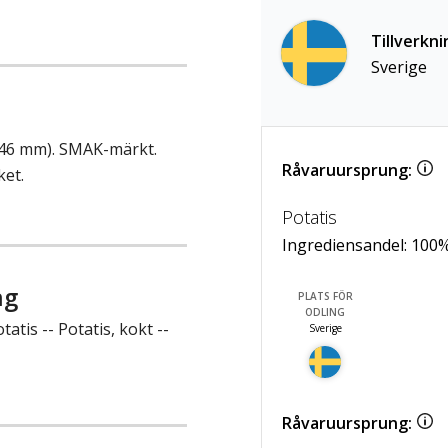
Tillverkni
Sverige
8-46 mm). SMAK-märkt.
Råvaruursprung:
ket.
Potatis
Ingrediensandel:
100
ng
PLATS FÖR
ODLING
atis -- Potatis, kokt --
Sverige
Råvaruursprung: