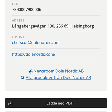
GLN
7340007900006
ADRESS
Långebergavägen 190,
256 69,
Helsingborg
E-POST
chefscut@dolenordic.com
https://dolenordic.com/
Newsroom
Dole Nordic AB
Alla produkter från
Dole Nordic AB
Ladda ned PDF