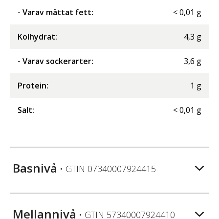
- Varav mättat fett
:
<
0,01
g
Kolhydrat
:
4,3
g
- Varav sockerarter
:
3,6
g
Protein
:
1
g
Salt
:
<
0,01
g
Basnivå
• GTIN
07340007924415
Mellannivå
• GTIN
57340007924410