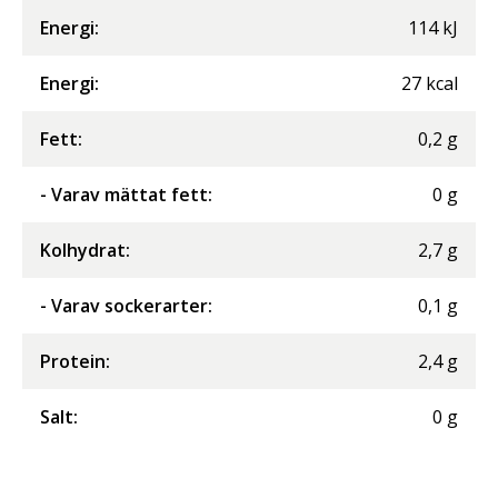
Energi
:
114
kJ
Energi
:
27
kcal
Fett
:
0,2
g
- Varav mättat fett
:
0
g
Kolhydrat
:
2,7
g
- Varav sockerarter
:
0,1
g
Protein
:
2,4
g
Salt
:
0
g