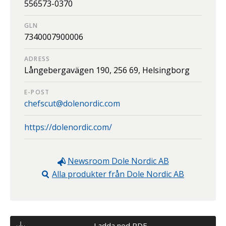
556573-0370
GLN
7340007900006
ADRESS
Långebergavägen 190,
256 69,
Helsingborg
E-POST
chefscut@dolenordic.com
https://dolenordic.com/
Newsroom
Dole Nordic AB
Alla produkter från
Dole Nordic AB
Ladda ned PDF