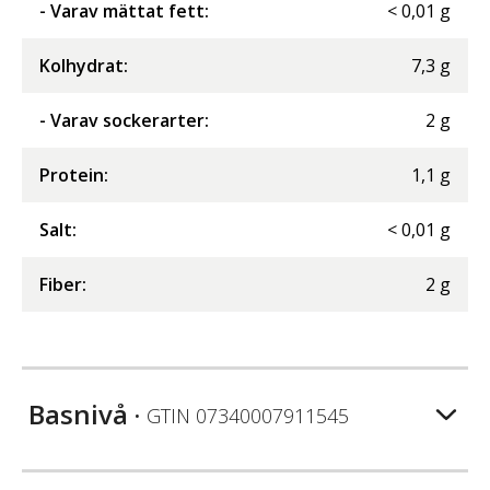
- Varav mättat fett
:
<
0,01
g
Kolhydrat
:
7,3
g
- Varav sockerarter
:
2
g
Protein
:
1,1
g
Salt
:
<
0,01
g
Fiber
:
2
g
Basnivå
• GTIN
07340007911545