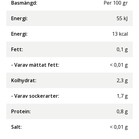
Basmängd:
Per
100
gr
Energi
:
55
kJ
Energi
:
13
kcal
Fett
:
0,1
g
- Varav mättat fett
:
<
0,01
g
Kolhydrat
:
2,3
g
- Varav sockerarter
:
1,7
g
Protein
:
0,8
g
Salt
:
<
0,01
g