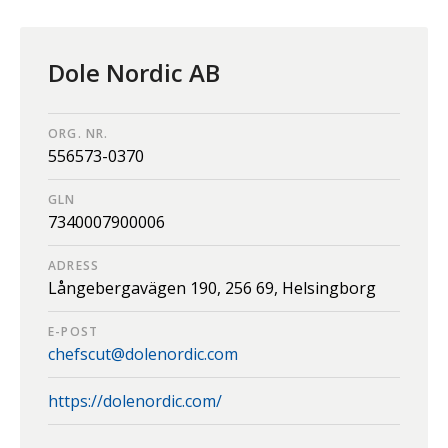
Dole Nordic AB
ORG. NR.
556573-0370
GLN
7340007900006
ADRESS
Långebergavägen 190,
256 69,
Helsingborg
E-POST
chefscut@dolenordic.com
https://dolenordic.com/