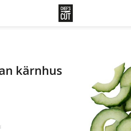
tan kärnhus
E