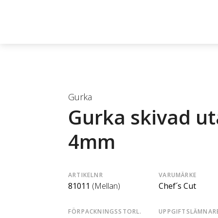
Gurka
Gurka skivad u
4mm
ARTIKELNR
VARUMÄRKE
81011
(Mellan)
Chef´s Cut
FÖRPACKNINGSSTORL.
UPPGIFTSLÄMNAR