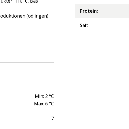
ukter, 11010, Bas
Protein
:
roduktionen (odlingen),
Salt
:
Min:
2
°C
Max:
6
°C
7