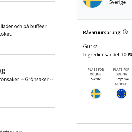
Sverige
allader och på bufféer.
Råvaruursprung:
köket.
Gurka
Ingrediensandel:
100
ng
PLATS FÖR
PLATS FÖR
ODLING
ODLING
rönsaker -- Grönsaker --
Sverige
Europeiska
unionen