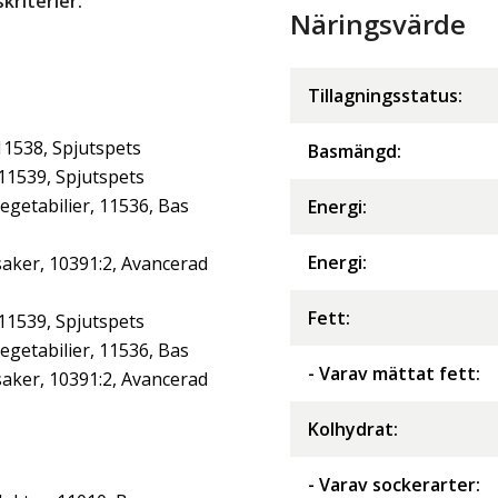
riterier:
Näringsvärde
Tillagningsstatus:
11538, Spjutspets
Basmängd:
 11539, Spjutspets
getabilier, 11536, Bas
Energi
:
Energi
:
aker, 10391:2, Avancerad
Fett
:
 11539, Spjutspets
getabilier, 11536, Bas
- Varav mättat fett
:
aker, 10391:2, Avancerad
Kolhydrat
:
- Varav sockerarter
: