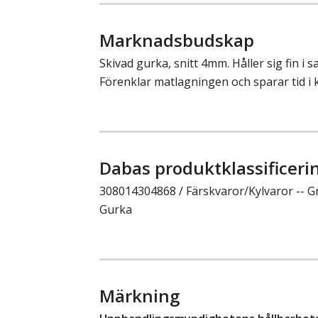
Marknadsbudskap
Skivad gurka, snitt 4mm. Håller sig fin i s
Förenklar matlagningen och sparar tid i 
Dabas produktklassificeri
308014304868 / Färskvaror/Kylvaror -- G
Gurka
Märkning