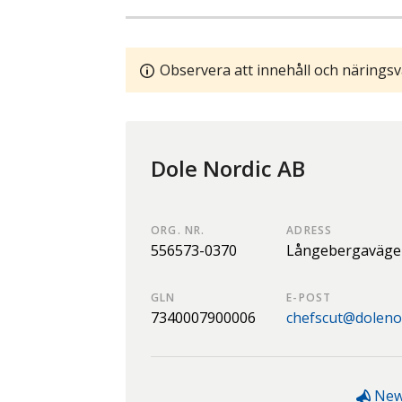
Observera att innehåll och näringsv
Dole Nordic AB
ORG. NR.
ADRESS
556573-0370
Långebergaväge
GLN
E-POST
7340007900006
chefscut@doleno
Ne