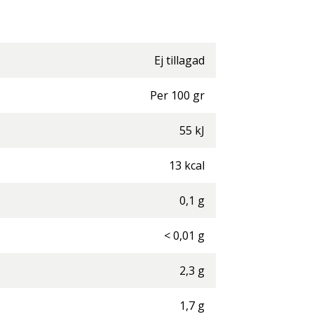
Ej tillagad
Per
100
gr
55
kJ
13
kcal
0,1
g
<
0,01
g
2,3
g
1,7
g