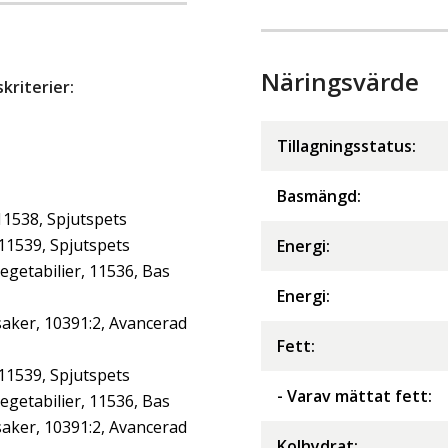
Näringsvärde
riterier:
Tillagningsstatus:
Basmängd:
11538, Spjutspets
 11539, Spjutspets
Energi
:
getabilier, 11536, Bas
Energi
:
aker, 10391:2, Avancerad
Fett
:
 11539, Spjutspets
- Varav mättat fett
:
getabilier, 11536, Bas
aker, 10391:2, Avancerad
Kolhydrat
: