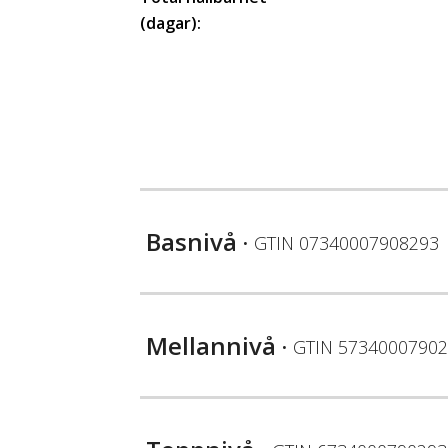
(dagar):
Basnivå
• GTIN
07340007908293
Mellannivå
• GTIN
57340007902