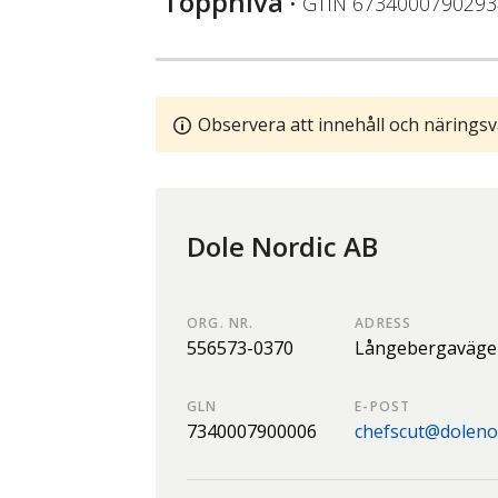
Toppnivå
• GTIN
6734000790293
Observera att innehåll och näringsv
Dole Nordic AB
ORG. NR.
ADRESS
556573-0370
Långebergaväge
GLN
E-POST
7340007900006
chefscut@doleno