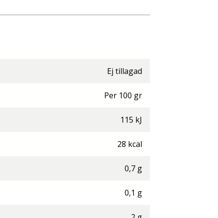
Ej tillagad
Per
100
gr
115
kJ
28
kcal
0,7
g
0,1
g
2
g