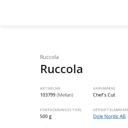
Ruccola
Ruccola
ARTIKELNR
VARUMÄRKE
103799
(Mellan)
Chef´s Cut
FÖRPACKNINGSSTORL.
UPPGIFTSLÄMNAR
500 g
Dole Nordic AB