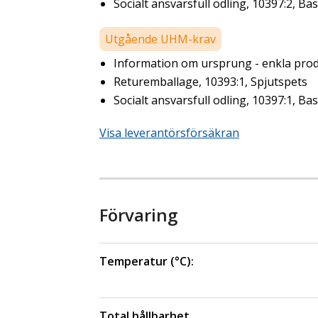
Socialt ansvarsfull odling, 10397:2, Bas
Utgående UHM-krav
Information om ursprung - enkla prod
Returemballage, 10393:1, Spjutspets
Socialt ansvarsfull odling, 10397:1, Bas
Visa leverantörsförsäkran
Förvaring
Temperatur (°C):
Total hållbarhet