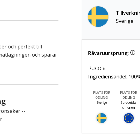
Tillverkni
Sverige
der och perfekt till
Råvaruursprung:
 matlagningen och sparar
Rucola
Ingrediensandel:
100
PLATS FÖR
PLATS FÖR
ODLING
ODLING
ng
Sverige
Europeiska
unionen
rönsaker --
r