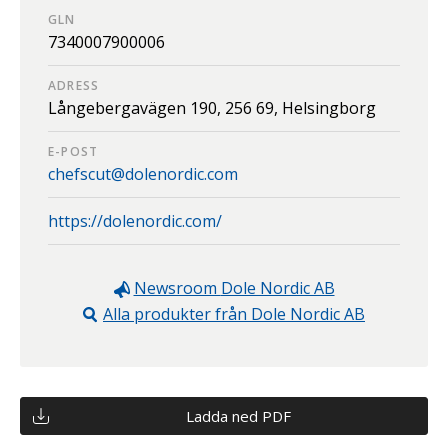
GLN
7340007900006
ADRESS
Långebergavägen 190,
256 69,
Helsingborg
E-POST
chefscut@dolenordic.com
https://dolenordic.com/
Newsroom
Dole Nordic AB
Alla produkter från
Dole Nordic AB
Ladda ned PDF