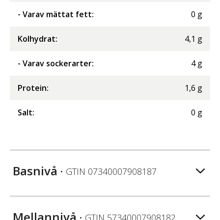
- Varav mättat fett
:
0
g
Kolhydrat
:
4,1
g
- Varav sockerarter
:
4
g
Protein
:
1,6
g
Salt
:
0
g
Basnivå
• GTIN
07340007908187
Mellannivå
• GTIN
57340007908182