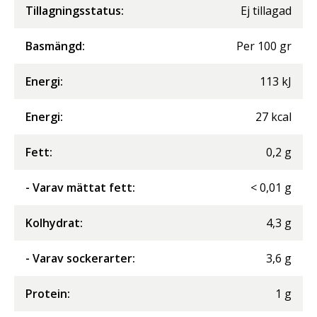
Tillagningsstatus:
Ej tillagad
Basmängd:
Per
100
gr
Energi
:
113
kJ
Energi
:
27
kcal
Fett
:
0,2
g
- Varav mättat fett
:
<
0,01
g
Kolhydrat
:
4,3
g
- Varav sockerarter
:
3,6
g
Protein
:
1
g