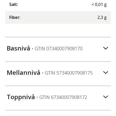
Salt
:
<
0,01
g
Fiber
:
2,3
g
Basnivå
• GTIN
07340007908170
Mellannivå
• GTIN
57340007908175
Toppnivå
• GTIN
67340007908172