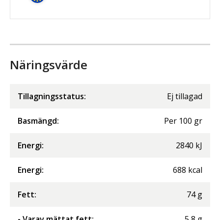
Näringsvärde
Tillagningsstatus:
Ej tillagad
Basmängd:
Per
100
gr
Energi
:
2840
kJ
Energi
:
688
kcal
Fett
:
74
g
- Varav mättat fett
:
5,8
g