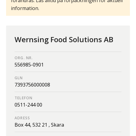
förändras. Läs alltid på förpackningen för aktuell
information.
Wernsing Food Solutions AB
ORG. NR.
556985-0901
GLN
7393756000008
TELEFON
0511-244 00
ADRESS
Box 44,
532 21 ,
Skara