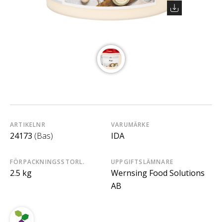
ARTIKELNR
VARUMÄRKE
24173
(Bas)
IDA
FÖRPACKNINGSSTORL.
UPPGIFTSLÄMNARE
2.5 kg
Wernsing Food Solutions
AB