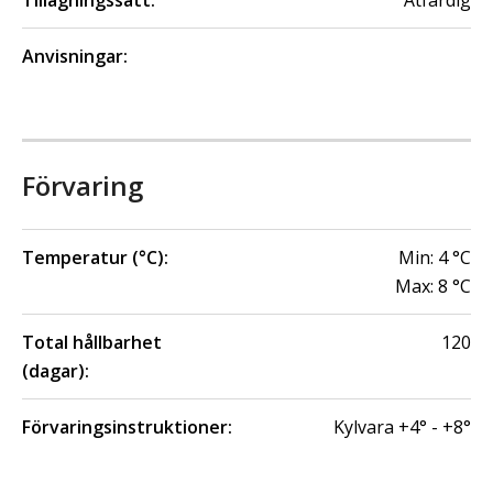
Tillagningssätt:
Ätfärdig
Anvisningar:
Förvaring
Temperatur (°C):
Min:
4
°C
Max:
8
°C
Total hållbarhet
120
(dagar):
Förvaringsinstruktioner:
Kylvara +4° - +8°