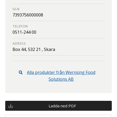
GLN
7393756000008
TELEFON
0511-244 00
ADRESS
Box 44,
532 21 ,
Skara
Alla produkter från
Wernsing Food
Solutions AB
Ladda ned PDF