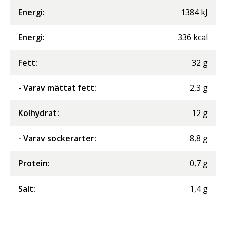
Energi
:
1384
kJ
Energi
:
336
kcal
Fett
:
32
g
- Varav mättat fett
:
2,3
g
Kolhydrat
:
12
g
- Varav sockerarter
:
8,8
g
Protein
:
0,7
g
Salt
:
1,4
g