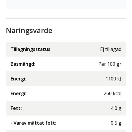
Näringsvärde
Tillagningsstatus:
Ej tillagad
Basmängd:
Per
100
gr
Energi
:
1100
kJ
Energi
:
260
kcal
Fett
:
4,0
g
- Varav mättat fett
:
0,5
g