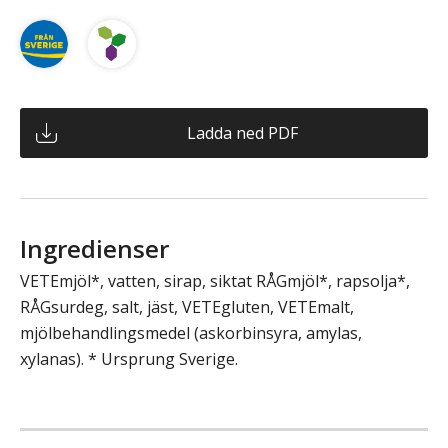
Ladda ned PDF
Ingredienser
VETEmjöl*, vatten, sirap, siktat RÅGmjöl*, rapsolja*,
RÅGsurdeg, salt, jäst, VETEgluten, VETEmalt,
mjölbehandlingsmedel (askorbinsyra, amylas,
xylanas). * Ursprung Sverige.