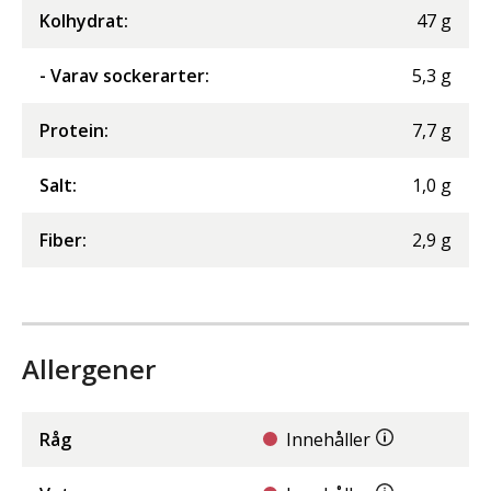
Kolhydrat
:
47
g
- Varav sockerarter
:
5,3
g
Protein
:
7,7
g
Salt
:
1,0
g
Fiber
:
2,9
g
Allergener
Råg
Innehåller