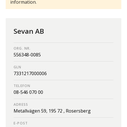
information.
Sevan AB
ORG. NR.
556348-0085
GLN
7331217000006
TELEFON
08-546 070 00
ADRESS
Metallvägen 59,
195 72 ,
Rosersberg
E-POST