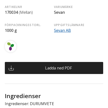
ARTIKELNR
VARUMÄRKE
170034
(Mellan)
Sevan
FÖRPACKNINGSSTORL.
UPPGIFTSLÄMNARE
1000 g
Sevan AB
Ladda ned PDF
Ingredienser
Ingredienser: DURUMVETE