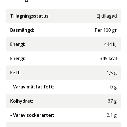
Tillagningsstatus:
Ej tillagad
Basmängd:
Per
100
gr
Energi
:
1444
kJ
Energi
:
345
kcal
Fett
:
1,5
g
- Varav mättat fett
:
0
g
Kolhydrat
:
67
g
- Varav sockerarter
:
2,1
g