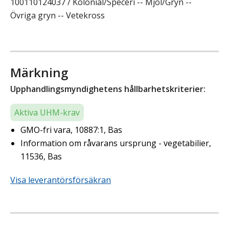
100110124037 / Kolonial/Speceri -- Mjöl/Gryn --
Övriga gryn -- Vetekross
Märkning
Upphandlingsmyndighetens hållbarhetskriterier:
Aktiva UHM-krav
GMO-fri vara, 10887:1, Bas
Information om råvarans ursprung - vegetabilier,
11536, Bas
Visa leverantörsförsäkran