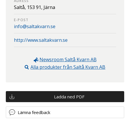
ADRESS
Saltå,
153 91,
Järna
E-POST
info@saltakvarn.se
http://www.saltakvarn.se
Newsroom
Saltå Kvarn AB
Alla produkter från
Saltå Kvarn AB
Ladda ned PDF
Lämna feedback