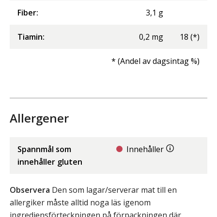
Fiber
:
3,1
g
Tiamin
:
0,2
mg
18
(*)
* (Andel av dagsintag %)
Allergener
Spannmål som
Innehåller
innehåller gluten
Observera
Den som lagar/serverar mat till en
allergiker måste alltid noga läs igenom
ingrediensförteckningen på förpackningen där