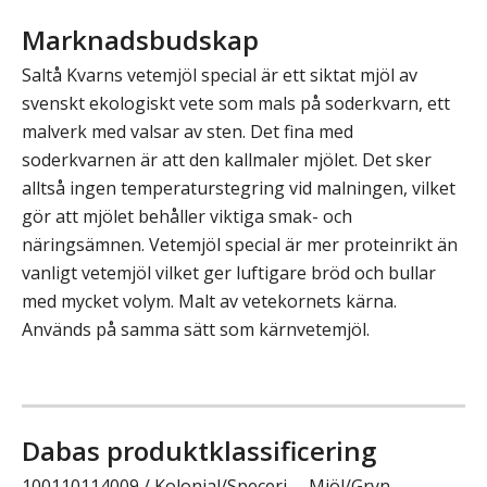
Marknadsbudskap
Saltå Kvarns vetemjöl special är ett siktat mjöl av
svenskt ekologiskt vete som mals på soderkvarn, ett
malverk med valsar av sten. Det fina med
soderkvarnen är att den kallmaler mjölet. Det sker
alltså ingen temperaturstegring vid malningen, vilket
gör att mjölet behåller viktiga smak- och
näringsämnen. Vetemjöl special är mer proteinrikt än
vanligt vetemjöl vilket ger luftigare bröd och bullar
med mycket volym. Malt av vetekornets kärna.
Används på samma sätt som kärnvetemjöl.
Dabas produktklassificering
100110114009 / Kolonial/Speceri -- Mjöl/Gryn --