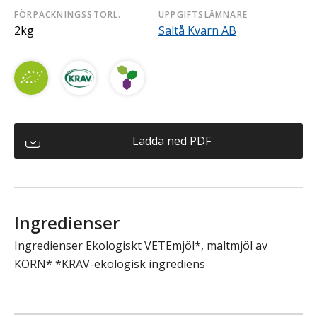
FÖRPACKNINGSSTORL.
UPPGIFTSLÄMNARE
2kg
Saltå Kvarn AB
Ladda ned PDF
Ingredienser
Ingredienser Ekologiskt VETEmjöl*, maltmjöl av
KORN* *KRAV-ekologisk ingrediens