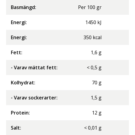
Basmängd:
Per
100
gr
Energi
:
1450
kJ
Energi
:
350
kcal
Fett
:
1,6
g
- Varav mättat fett
:
<
0,5
g
Kolhydrat
:
70
g
- Varav sockerarter
:
1,5
g
Protein
:
12
g
Salt
:
<
0,01
g