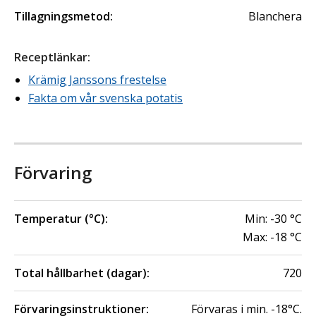
Tillagningsmetod:
Blanchera
Receptlänk
ar
:
Krämig Janssons frestelse
Fakta om vår svenska potatis
Förvaring
Temperatur (°C):
Min:
-30
°C
Max:
-18
°C
Total hållbarhet (dagar):
720
Förvaringsinstruktioner:
Förvaras i min. -18°C.