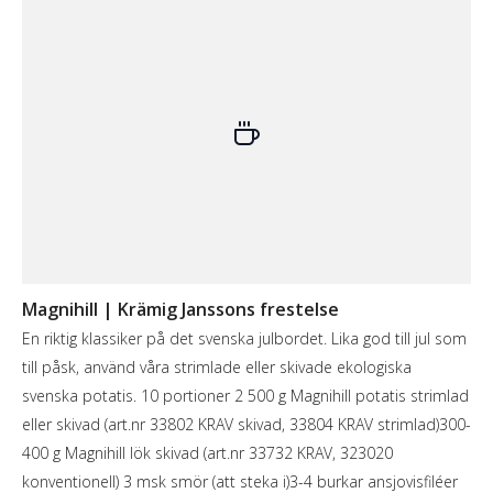
Magnihill | Krämig Janssons frestelse
En riktig klassiker på det svenska julbordet. Lika god till jul som
till påsk, använd våra strimlade eller skivade ekologiska
svenska potatis. 10 portioner 2 500 g Magnihill potatis strimlad
eller skivad (art.nr 33802 KRAV skivad, 33804 KRAV strimlad)300-
400 g Magnihill lök skivad (art.nr 33732 KRAV, 323020
konventionell) 3 msk smör (att steka i)3-4 burkar ansjovisfiléer