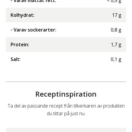
- Varav mättat fett
:
<
0,5
g
Kolhydrat
:
17
g
- Varav sockerarter
:
0,8
g
Protein
:
1,7
g
Salt
:
0,1
g
Receptinspiration
Ta del av passande recept från tillverkaren av produkten
du tittar på just nu.