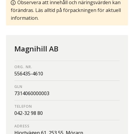
Observera att innehåll och näringsvärden kan
förändras. Läs alltid på förpackningen för aktuell
information.
Magnihill AB
ORG. NR.
556435-4610
GLN
7314060000003
TELEFON
042-32 98 80
ADRESS
Hjortvägen 61,
253 55,
Mörarp