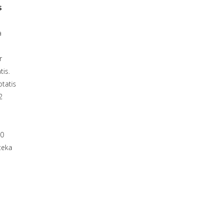
s
a
r
tis.
otatis
2
20
teka