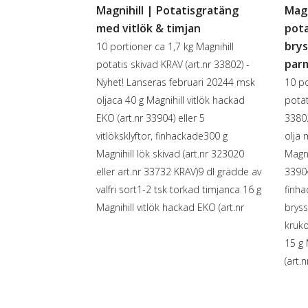
Magnihill | Potatisgratäng
Magn
med vitlök & timjan
pota
brys
10 portioner ca 1,7 kg Magnihill
par
potatis skivad KRAV (art.nr 33802) -
Nyhet! Lanseras februari 20244 msk
10 po
oljaca 40 g Magnihill vitlök hackad
potat
EKO (art.nr 33904) eller 5
33802
vitlöksklyftor, finhackade300 g
olja
Magnihill lök skivad (art.nr 323020
Magni
eller art.nr 33732 KRAV)9 dl grädde av
33904
valfri sort1-2 tsk torkad timjanca 16 g
finha
Magnihill vitlök hackad EKO (art.nr
bryss
kruko
15 g 
(art.