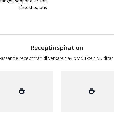
ratänger, soppor eller som
råstekt potatis.
Receptinspiration
passande recept från tillverkaren av produkten du tittar 