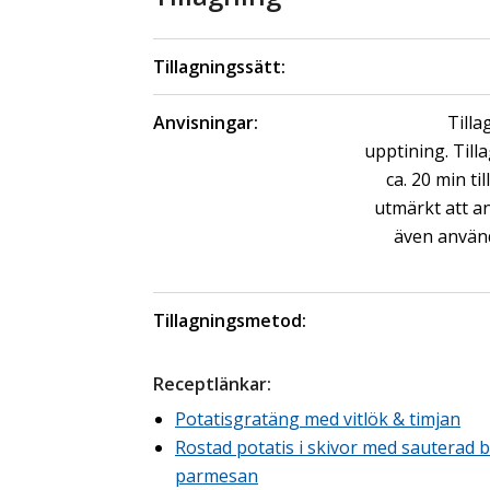
Tillagningssätt:
Anvisningar:
Tilla
upptining. Till
ca. 20 min ti
utmärkt att an
även använd
Tillagningsmetod:
Receptlänk
ar
:
Potatisgratäng med vitlök & timjan
Rostad potatis i skivor med sauterad br
parmesan