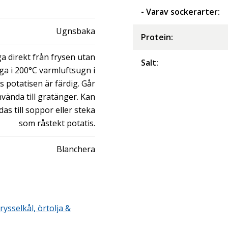
- Varav sockerarter
:
Ugnsbaka
Protein
:
ga direkt från frysen utan
Salt
:
aga i 200°C varmluftsugn i
lls potatisen är färdig. Går
vända till gratänger. Kan
as till soppor eller steka
som råstekt potatis.
Blanchera
ysselkål, örtolja &