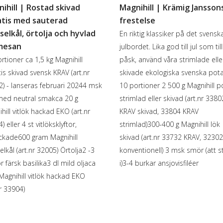
ihill | Rostad skivad
Magnihill | Krämig Jansson
tis med sauterad
frestelse
selkål, örtolja och hyvlad
En riktig klassiker på det svensk
mesan
julbordet. Lika god till jul som till
rtioner ca 1,5 kg Magnihill
påsk, använd våra strimlade elle
is skivad svensk KRAV (art.nr
skivade ekologiska svenska pota
) - lanseras februari 20244 msk
10 portioner 2 500 g Magnihill p
 med neutral smakca 20 g
strimlad eller skivad (art.nr 3380
hill vitlök hackad EKO (art.nr
KRAV skivad, 33804 KRAV
) eller 4 st vitlöksklyftor,
strimlad)300-400 g Magnihill lök
ckade600 gram Magnihill
skivad (art.nr 33732 KRAV, 3230
elkål (art.nr 32005) Örtolja2 -3
konventionell) 3 msk smör (att s
r färsk basilika3 dl mild oljaca
i)3-4 burkar ansjovisfiléer
Magnihill vitlök hackad EKO
nr 33904)