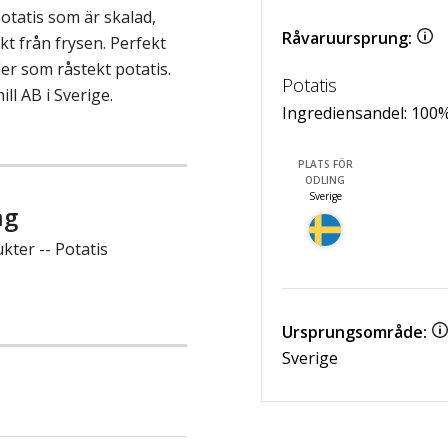
otatis som är skalad,
Råvaruursprung:
kt från frysen. Perfekt
ler som råstekt potatis.
Potatis
ll AB i Sverige.
Ingrediensandel:
100
PLATS FÖR
ODLING
Sverige
ng
kter -- Potatis
Ursprungsområde:
Sverige