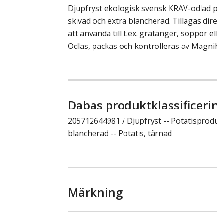
Djupfryst ekologisk svensk KRAV-odlad p
skivad och extra blancherad. Tillagas dire
att använda till t.ex. gratänger, soppor el
Odlas, packas och kontrolleras av Magnihi
Dabas produktklassificeri
205712644981 / Djupfryst -- Potatisprodu
blancherad -- Potatis, tärnad
Märkning