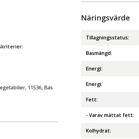
Näringsvärde
Tillagningsstatus:
riterier:
Basmängd:
Energi
:
Energi
:
getabilier, 11536, Bas
Fett
:
- Varav mättat fett
:
Kolhydrat
: