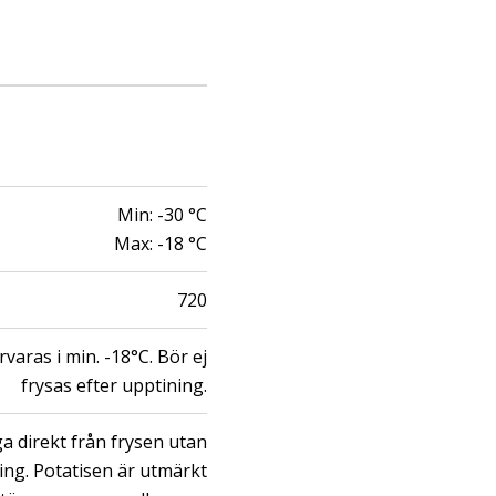
Min:
-30
°C
Max:
-18
°C
720
rvaras i min. -18°C. Bör ej
frysas efter upptining.
ga direkt från frysen utan
ing. Potatisen är utmärkt