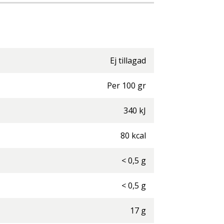
Ej tillagad
Per
100
gr
340
kJ
80
kcal
<
0,5
g
<
0,5
g
17
g