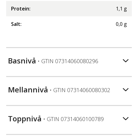
Protein
:
1,1
g
Salt
:
0,0
g
Basnivå
• GTIN
07314060080296
Mellannivå
• GTIN
07314060080302
Toppnivå
• GTIN
07314060100789