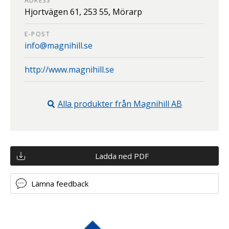
ADRESS
Hjortvägen 61,
253 55,
Mörarp
E-POST
info@magnihill.se
http://www.magnihill.se
Alla produkter från
Magnihill AB
Ladda ned PDF
Lämna feedback