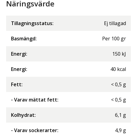
Näringsvärde
Tillagningsstatus:
Ej tillagad
Basmängd:
Per
100
gr
Energi
:
150
kJ
Energi
:
40
kcal
Fett
:
<
0,5
g
- Varav mättat fett
:
<
0,5
g
Kolhydrat
:
6,1
g
- Varav sockerarter
:
4,9
g