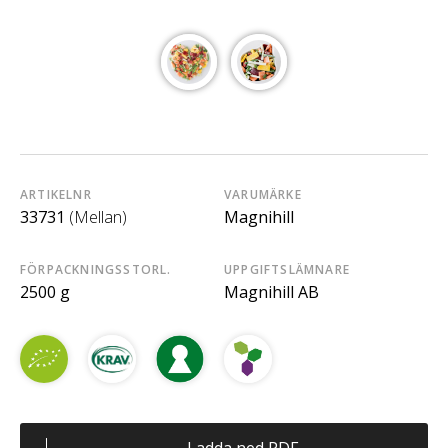
ARTIKELNR
VARUMÄRKE
33731
(Mellan)
Magnihill
FÖRPACKNINGSSTORL.
UPPGIFTSLÄMNARE
2500 g
Magnihill AB
Ladda ned PDF