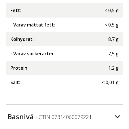
Fett
:
<
0,5
g
- Varav mättat fett
:
<
0,5
g
Kolhydrat
:
8,7
g
- Varav sockerarter
:
7,5
g
Protein
:
1,2
g
Salt
:
<
0,01
g
Basnivå
• GTIN
07314060079221