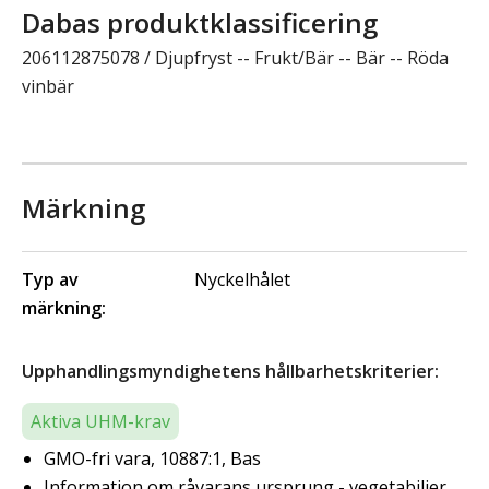
Dabas produktklassificering
206112875078 / Djupfryst -- Frukt/Bär -- Bär -- Röda
vinbär
Märkning
Typ av
Nyckelhålet
märkning:
Upphandlingsmyndighetens hållbarhetskriterier:
Aktiva UHM-krav
GMO-fri vara, 10887:1, Bas
Information om råvarans ursprung - vegetabilier,