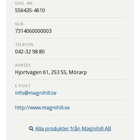
ORG. NR.
556435-4610
GLN
7314060000003
TELEFON
042-32 98 80
ADRESS
Hjortvägen 61,
253 55,
Mörarp
E-POST
info@magnihill.se
http://www.magnihill.se
Alla produkter från
Magnihill AB