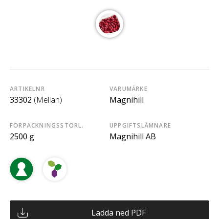
ARTIKELNR
VARUMÄRKE
33302
(Mellan)
Magnihill
FÖRPACKNINGSSTORL.
UPPGIFTSLÄMNARE
2500 g
Magnihill AB
Ladda ned PDF