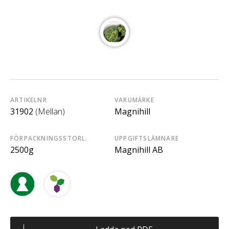
ARTIKELNR
VARUMÄRKE
31902
(Mellan)
Magnihill
FÖRPACKNINGSSTORL.
UPPGIFTSLÄMNARE
2500g
Magnihill AB