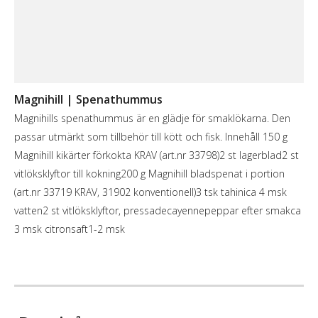
Magnihill | Spenathummus
Magnihills spenathummus är en glädje för smaklökarna. Den
passar utmärkt som tillbehör till kött och fisk. Innehåll 150 g
Magnihill kikärter förkokta KRAV (art.nr 33798)2 st lagerblad2 st
vitlöksklyftor till kokning200 g Magnihill bladspenat i portion
(art.nr 33719 KRAV, 31902 konventionell)3 tsk tahinica 4 msk
vatten2 st vitlöksklyftor, pressadecayennepeppar efter smakca
3 msk citronsaft1-2 msk