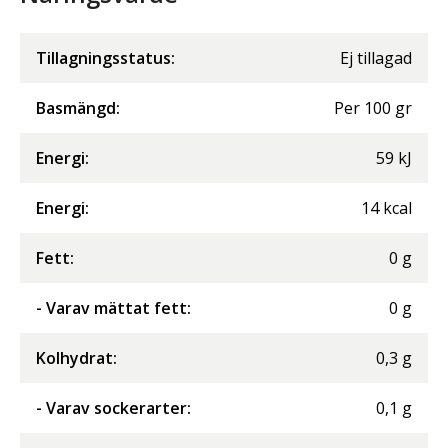
Tillagningsstatus:
Ej tillagad
Basmängd:
Per
100
gr
Energi
:
59
kJ
Energi
:
14
kcal
Fett
:
0
g
- Varav mättat fett
:
0
g
Kolhydrat
:
0,3
g
- Varav sockerarter
:
0,1
g