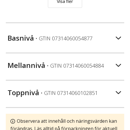
Visa fler
Basnivå
• GTIN
07314060054877
Mellannivå
• GTIN
07314060054884
Toppnivå
• GTIN
07314060102851
Observera att innehåll och näringsvärden kan
förändras. Läs alltid på förpackningen för aktuell