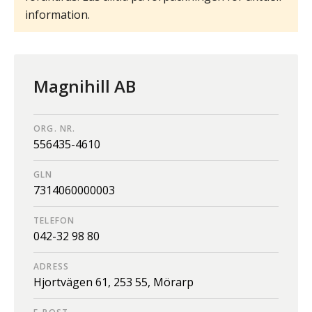
information.
Magnihill AB
ORG. NR.
556435-4610
GLN
7314060000003
TELEFON
042-32 98 80
ADRESS
Hjortvägen 61,
253 55,
Mörarp