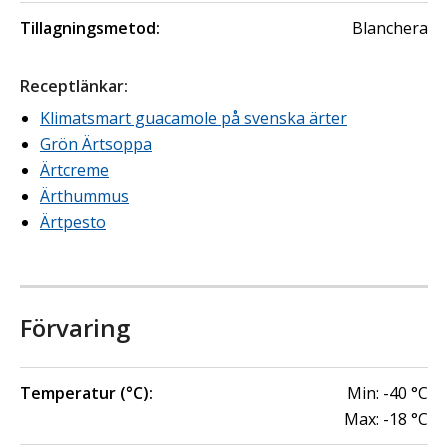
Tillagningsmetod:
Blanchera
Receptlänk
ar
:
Klimatsmart guacamole på svenska ärter
Grön Ärtsoppa
Ärtcreme
Ärthummus
Ärtpesto
Förvaring
Temperatur (°C):
Min:
-40
°C
Max:
-18
°C