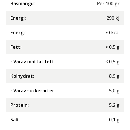
Basmängd:
Per
100
gr
Energi
:
290
kJ
Energi
:
70
kcal
Fett
:
<
0,5
g
- Varav mättat fett
:
<
0,5
g
Kolhydrat
:
8,9
g
- Varav sockerarter
:
5,0
g
Protein
:
5,2
g
Salt
:
0,1
g