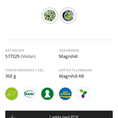
ARTIKELNR
VARUMÄRKE
577329
(Mellan)
Magnihill
FÖRPACKNINGSSTORL.
UPPGIFTSLÄMNARE
350 g
Magnihill AB
Ladda ned PDF