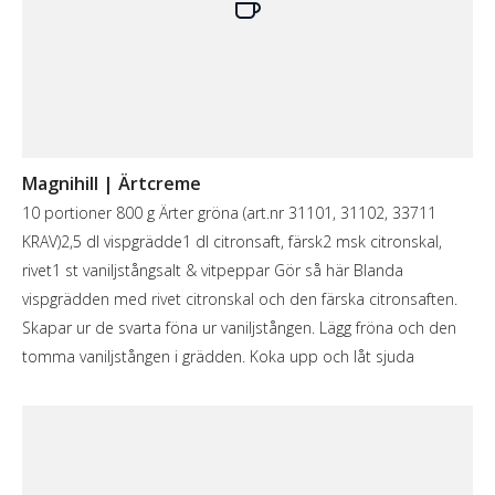
Magnihill | Ärtcreme
10 portioner 800 g Ärter gröna (art.nr 31101, 31102, 33711
KRAV)2,5 dl vispgrädde1 dl citronsaft, färsk2 msk citronskal,
rivet1 st vaniljstångsalt & vitpeppar Gör så här Blanda
vispgrädden med rivet citronskal och den färska citronsaften.
Skapar ur de svarta föna ur vaniljstången. Lägg fröna och den
tomma vaniljstången i grädden. Koka upp och låt sjuda