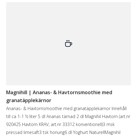
Magnihill | Ananas- & Havtornsmoothie med
granatäpplekärnor
Ananas- & Havtornsmoothie med granatäpplekärnor Innehåll
till ca 1-1 ½ liter 5 dl Ananas tärnad 2 dl Magnihil Havtorn (art.nr
920425 Havtorn KRAV, art.nr 33312 konventionell)3 msk
pressad limesaft3 tsk honung6 dl Yoghurt NaturellMagnihil