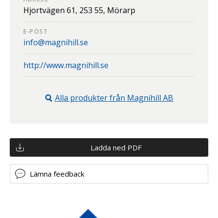
Hjortvägen 61,
253 55,
Mörarp
E-POST
info@magnihill.se
http://www.magnihill.se
Alla produkter från
Magnihill AB
Ladda ned PDF
Lämna feedback