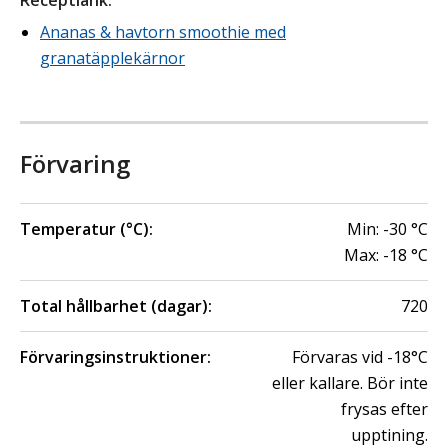
Receptlänk
:
Ananas & havtorn smoothie med
granatäpplekärnor
Förvaring
Temperatur (°C):
Min:
-30
°C
Max:
-18
°C
Total hållbarhet (dagar):
720
Förvaringsinstruktioner:
Förvaras vid -18°C
eller kallare. Bör inte
frysas efter
upptining.