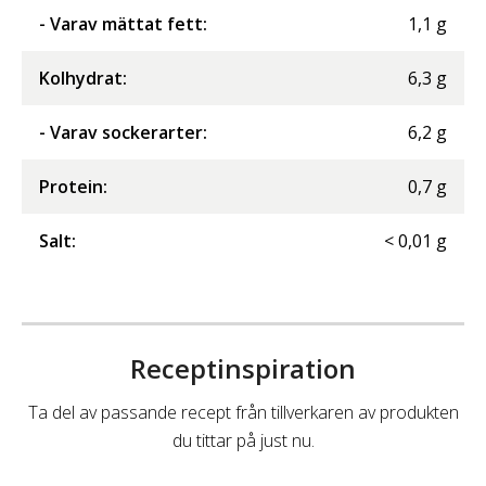
- Varav mättat fett
:
1,1
g
Kolhydrat
:
6,3
g
- Varav sockerarter
:
6,2
g
Protein
:
0,7
g
Salt
:
<
0,01
g
Receptinspiration
Ta del av passande recept från tillverkaren av produkten
du tittar på just nu.