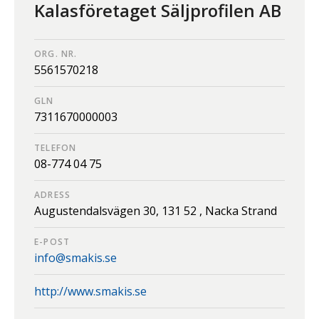
Kalasföretaget Säljprofilen AB
ORG. NR.
5561570218
GLN
7311670000003
TELEFON
08-774 04 75
ADRESS
Augustendalsvägen 30,
131 52 ,
Nacka Strand
E-POST
info@smakis.se
http://www.smakis.se