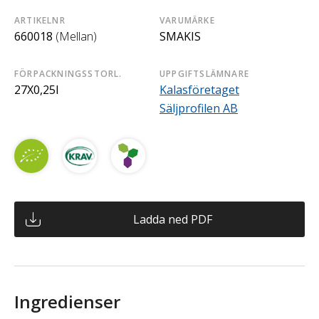
ARTIKELNR
VARUMÄRKE
660018
(Mellan)
SMAKIS
FÖRPACKNINGSSTORL.
UPPGIFTSLÄMNARE
27X0,25l
Kalasföretaget
Säljprofilen AB
Ladda ned PDF
Ingredienser