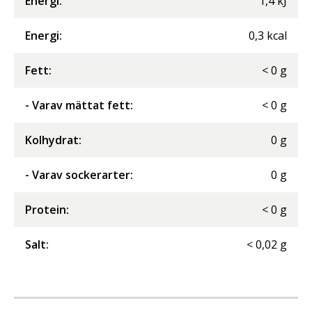
Energi
:
1,4
kJ
Energi
:
0,3
kcal
Fett
:
<
0
g
- Varav mättat fett
:
<
0
g
Kolhydrat
:
0
g
- Varav sockerarter
:
0
g
Protein
:
<
0
g
Salt
:
<
0,02
g