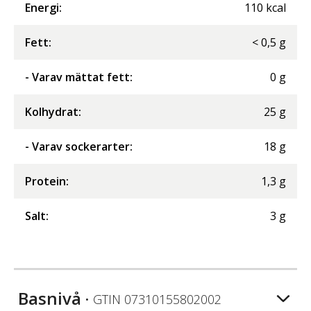
Energi
:
110
kcal
Fett
:
<
0,5
g
- Varav mättat fett
:
0
g
Kolhydrat
:
25
g
- Varav sockerarter
:
18
g
Protein
:
1,3
g
Salt
:
3
g
Basnivå
• GTIN
07310155802002