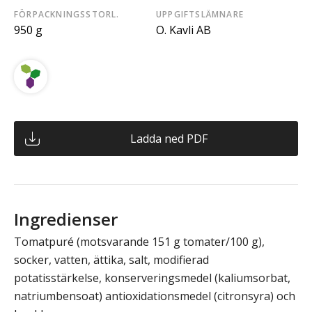
FÖRPACKNINGSSTORL.
UPPGIFTSLÄMNARE
950 g
O. Kavli AB
Ladda ned PDF
Ingredienser
Tomatpuré (motsvarande 151 g tomater/100 g),
socker, vatten, ättika, salt, modifierad
potatisstärkelse, konserveringsmedel (kaliumsorbat,
natriumbensoat) antioxidationsmedel (citronsyra) och