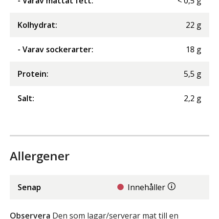
- Varav mättat fett
:
<
0,5
g
Kolhydrat
:
22
g
- Varav sockerarter
:
18
g
Protein
:
5,5
g
Salt
:
2,2
g
Allergener
Senap
Innehåller
Observera
Den som lagar/serverar mat till en