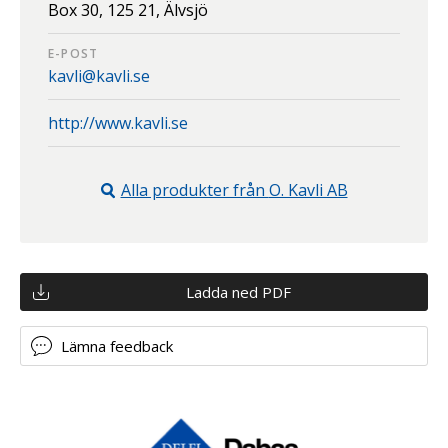
Box 30,
125 21,
Älvsjö
E-POST
kavli@kavli.se
http://www.kavli.se
Alla produkter från
O. Kavli AB
Ladda ned PDF
Lämna feedback