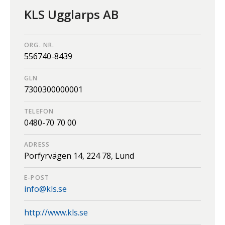
KLS Ugglarps AB
ORG. NR.
556740-8439
GLN
7300300000001
TELEFON
0480-70 70 00
ADRESS
Porfyrvägen 14,
224 78,
Lund
E-POST
info@kls.se
http://www.kls.se