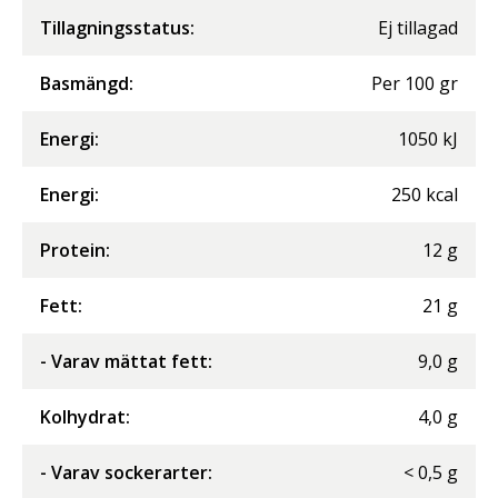
Tillagningsstatus:
Ej tillagad
Basmängd:
Per
100
gr
Energi
:
1050
kJ
Energi
:
250
kcal
Protein
:
12
g
Fett
:
21
g
- Varav mättat fett
:
9,0
g
Kolhydrat
:
4,0
g
- Varav sockerarter
:
<
0,5
g