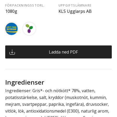
FÖRPACKNINGSSTORL.
UPPGIFTSLÄMNARE
1080g
KLS Ugglarps AB
Ladda ned PDF
Ingredienser
Ingredienser: Gris*- och nötkött* 78%, vatten,
potatisstärkelse, salt, kryddor (muskotnöt, kummin,
mejram, svartpeppar, paprika, ingefära), druvsocker,
vitlök, lök, antioxidationsmedel (E300), naturlig arom,