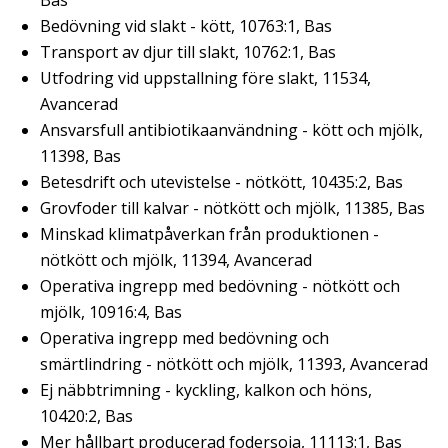
Bas
Bedövning vid slakt - kött, 10763:1, Bas
Transport av djur till slakt, 10762:1, Bas
Utfodring vid uppstallning före slakt, 11534,
Avancerad
Ansvarsfull antibiotikaanvändning - kött och mjölk,
11398, Bas
Betesdrift och utevistelse - nötkött, 10435:2, Bas
Grovfoder till kalvar - nötkött och mjölk, 11385, Bas
Minskad klimatpåverkan från produktionen -
nötkött och mjölk, 11394, Avancerad
Operativa ingrepp med bedövning - nötkött och
mjölk, 10916:4, Bas
Operativa ingrepp med bedövning och
smärtlindring - nötkött och mjölk, 11393, Avancerad
Ej näbbtrimning - kyckling, kalkon och höns,
10420:2, Bas
Mer hållbart producerad fodersoja, 11113:1, Bas