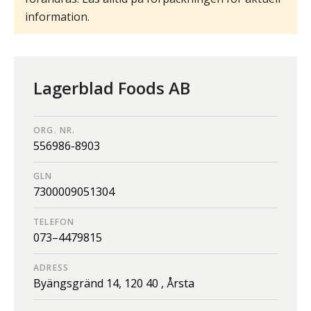
information.
Lagerblad Foods AB
ORG. NR.
556986-8903
GLN
7300009051304
TELEFON
073–4479815
ADRESS
Byängsgränd 14,
120 40 ,
Årsta