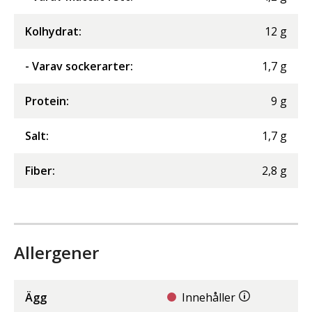
Kolhydrat
:
12
g
- Varav sockerarter
:
1,7
g
Protein
:
9
g
Salt
:
1,7
g
Fiber
:
2,8
g
Allergener
Ägg
Innehåller