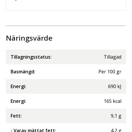
Näringsvärde
Tillagningsstatus:
Tillagad
Basmängd:
Per
100
gr
Energi
:
690
kJ
Energi
:
165
kcal
Fett
:
9,1
g
- Varav mättat fett
:
4,2
g